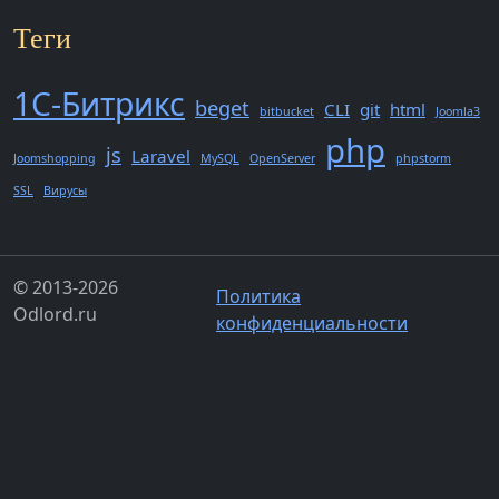
Теги
1С-Битрикс
beget
CLI
git
html
bitbucket
Joomla3
php
js
Laravel
Joomshopping
MySQL
OpenServer
phpstorm
SSL
Вирусы
© 2013-2026
Политика
Odlord.ru
конфиденциальности