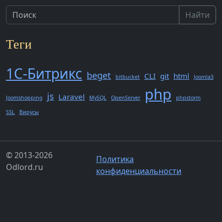
Найти
Теги
1С-Битрикс
beget
CLI
git
html
bitbucket
Joomla3
php
js
Laravel
Joomshopping
MySQL
OpenServer
phpstorm
SSL
Вирусы
© 2013-2026
Политика
Odlord.ru
конфиденциальности