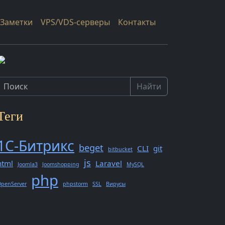
Заметки
VPS/VDS-серверы
Контакты
Найти
Теги
1С-Битрикс
beget
CLI
git
bitbucket
js
html
Laravel
Joomla3
Joomshopping
MySQL
php
penServer
phpstorm
SSL
Вирусы