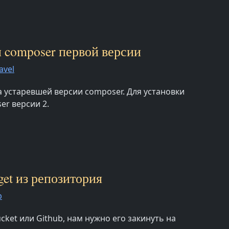
ли composer первой версии
avel
за устаревшей версии composer. Для установки
er версии 2.
get из репозитория
p
cket или Github, нам нужно его закинуть на