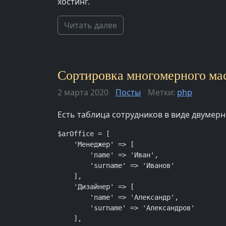
хостинг.
Читать далее
Сортировка многомерного мас
2 марта 2020
Посты
Метки:
php
Есть таблица сотрудников в виде двумер
$arOffice = [

    'Менеджер' => [

        'name' => 'Иван',

        'surname' => 'Иванов'

    ],

    'Дизайнер' => [

        'name' => 'Александр',

        'surname' => 'Александров'

    ],
