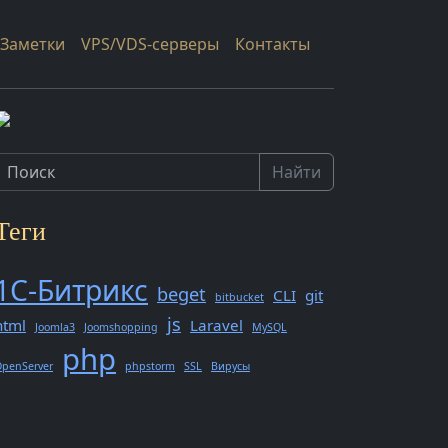
Заметки
VPS/VDS-серверы
Контакты
Найти
Теги
1С-Битрикс
beget
CLI
git
bitbucket
js
html
Laravel
Joomla3
Joomshopping
MySQL
php
penServer
phpstorm
SSL
Вирусы