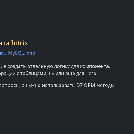
та bitrix
икс
,
MySQL
,
php
ие создать отдельную логику для компонента,
рации с таблицами, ну или еще для чего.
 запросы, а нужно использовать D7 ORM методы.