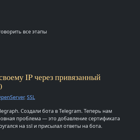
говорить все этапы
 своему IP через привязанный
0
penServer
,
SSL
legraph. Создали бота в Telegram. Теперь нам
сновная проблема — это добавление сертификата
угался на ssl и присылал ответы на бота.