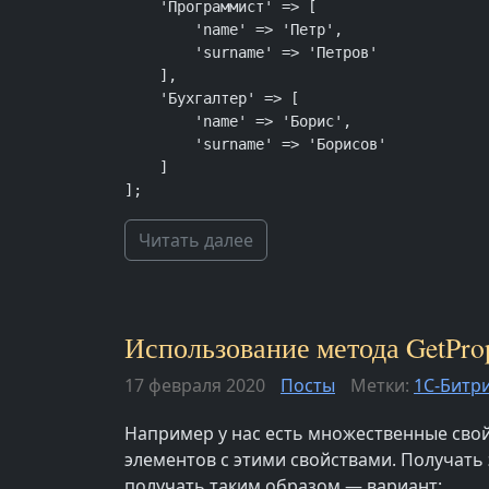
    'Программист' => [

        'name' => 'Петр',

        'surname' => 'Петров'

    ],

    'Бухгалтер' => [

        'name' => 'Борис',

        'surname' => 'Борисов'

    ]

];
Читать далее
Использование метода GetPrope
17 февраля 2020
Посты
Метки:
1С-Битр
Например у нас есть множественные свой
элементов с этими свойствами. Получать э
получать таким образом — вариант: