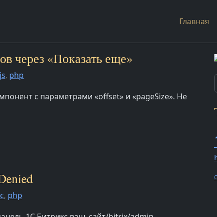
Главная
тов через «Показать еще»
js
,
php
понент с параметрами «offset» и «pageSize». Не
 Denied
O
с
,
php
анель 1С Битрикс ваш_сайт/bitrix/admin