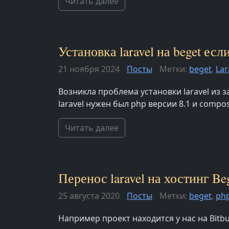
Читать далее
Установка laravel на beget ес
21 ноября 2024
Посты
Метки:
beget
,
Lar
Возникла проблема установки laravel из 
laravel нужен был php версии 8.1 и compos
Читать далее
Перенос laravel на хостинг Be
25 августа 2020
Посты
Метки:
beget
,
ph
Например проект находится у нас на Bitbu