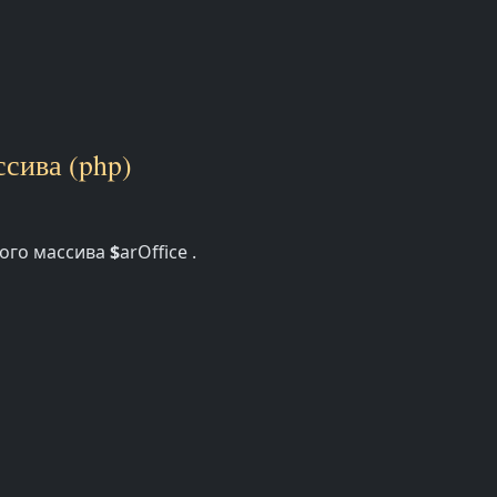
сива (php)
ного массива
$
arOffice .