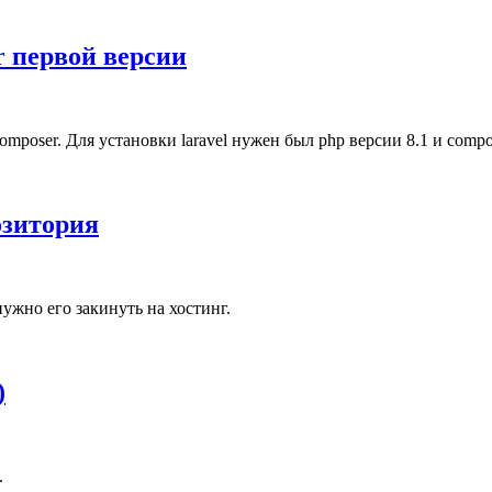
er первой версии
omposer. Для установки laravel нужен был php версии 8.1 и compo
озитория
нужно его закинуть на хостинг.
)
.