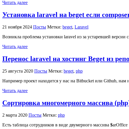
Читать далее
Установка laravel на beget если compos
21 ноября 2024
Посты
Метки:
beget
,
Laravel
Возникла проблема установки laravel из за устаревшей версии c
Читать далее
Перенос laravel на хостинг Beget из реп
25 августа 2020
Посты
Метки:
beget
,
php
Например проект находится у нас на Bitbucket или Github, нам 
Читать далее
Сортировка многомерного массива (php
2 марта 2020
Посты
Метки:
php
Есть таблица сотрудников в виде двумерного массива
$
arOffice 