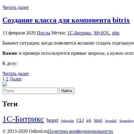
Читать далее
Создание класса для компонента bitrix
13 февраля 2020
Посты
Метки:
1С-Битрикс
,
MySQL
,
php
Бывают ситуации, когда появляется желание создать отдельную 
Важно
: в примере используются прямые запросы, а нужно ис
К делу:
Читать далее
Пагинация
1
2
Далее
записей
Найти
Теги
1С-Битрикс
beget
CLI
git
html
bitbucket
Joomla3
Joomshop
© 2013-2026 Odlord.ru
Политика конфиденциальности