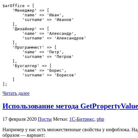
$arOffice = [

    'Менеджер' => [

        'name' => 'Иван',

        'surname' => 'Иванов'

    ],

    'Дизайнер' => [

        'name' => 'Александр',

        'surname' => 'Александров'

    ],

    'Программист' => [

        'name' => 'Петр',

        'surname' => 'Петров'

    ],

    'Бухгалтер' => [

        'name' => 'Борис',

        'surname' => 'Борисов'

    ]

];
Читать далее
Использование метода GetPropertyValues
17 февраля 2020
Посты
Метки:
1С-Битрикс
,
php
Например у нас есть множественные свойства у инфоблока. Над
образом — вариант: