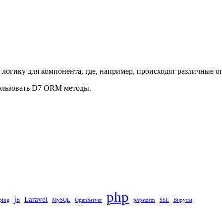
логику для компонента, где, например, происходят различные оп
пользовать D7 ORM методы.
php
js
Laravel
ping
MySQL
OpenServer
phpstorm
SSL
Вирусы