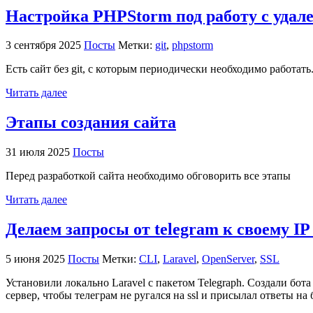
Настройка PHPStorm под работу с удале
3 сентября 2025
Посты
Метки:
git
,
phpstorm
Есть сайт без git, с которым периодически необходимо работат
Читать далее
Этапы создания сайта
31 июля 2025
Посты
Перед разработкой сайта необходимо обговорить все этапы
Читать далее
Делаем запросы от telegram к своему IP
5 июня 2025
Посты
Метки:
CLI
,
Laravel
,
OpenServer
,
SSL
Установили локально Laravel с пакетом Telegraph. Создали бот
сервер, чтобы телеграм не ругался на ssl и присылал ответы на 