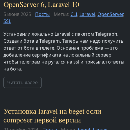
OpenServer 6, Laravel 10
5 июня 2025
Посты
Метки:
CLI
,
Laravel
,
OpenServer
,
SSL
Установили локально Laravel с пакетом Telegraph.
Создали бота в Telegram. Теперь нам надо получить
ответ от бота в телеге. Основная проблема — это
добавление сертификата на локальный сервер,
чтобы телеграм не ругался на ssl и присылал ответы
на бота.
Читать далее
Установка laravel на beget если
composer первой версии
21 ноября 2024
Посты
Метки:
beget
,
Laravel