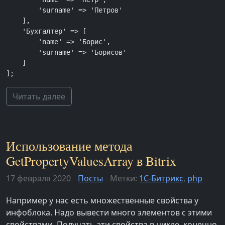
        'surname' => 'Петров'

    ],

    'Бухгалтер' => [

        'name' => 'Борис',

        'surname' => 'Борисов'

    ]

];
Читать далее
Использование метода
GetPropertyValuesArray в Bitrix
17 февраля 2020
Посты
Метки:
1С-Битрикс
,
php
Например у нас есть множественные свойства у
инфоблока. Надо вывести много элементов с этими
свойствами. Получать эти свойства в цикле, конечно