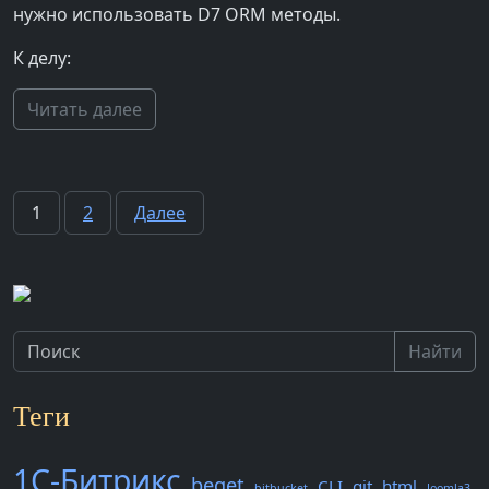
нужно использовать D7 ORM методы.
К делу:
Читать далее
Пагинация
1
2
Далее
записей
Найти
Теги
1С-Битрикс
beget
CLI
git
html
bitbucket
Joomla3