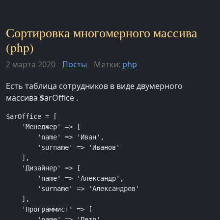
Сортировка многомерного массива
(php)
2 марта 2020
Посты
Метки:
php
Есть таблица сотрудников в виде двумерного
массива
$
arOffice .
$arOffice = [

    'Менеджер' => [

        'name' => 'Иван',

        'surname' => 'Иванов'

    ],

    'Дизайнер' => [

        'name' => 'Александр',

        'surname' => 'Александров'

    ],

    'Программист' => [

        'name' => 'Петр',
