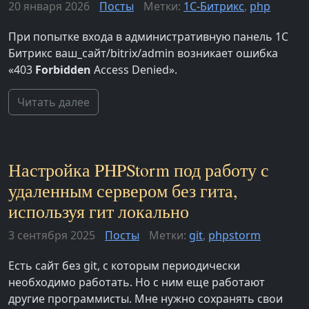
20 января 2026
Посты
Метки:
1С-Битрикс
,
php
При попытке входа в административную панель 1С
Битрикс ваш_сайт/bitrix/admin возникает ошибка
«403
Forbidden
Access Denied».
Читать далее
Настройка PHPStorm под работу с
удаленным сервером без гита,
используя гит локально
3 сентября 2025
Посты
Метки:
git
,
phpstorm
Есть сайт без git, с которым периодически
необходимо работать. Но с ним еще работают
другие программисты. Мне нужно сохранять свои