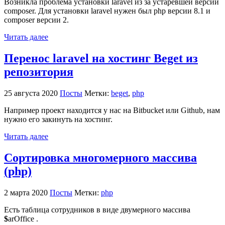
Возникла проблема установки laravel из за устаревшей версии
composer. Для установки laravel нужен был php версии 8.1 и
composer версии 2.
Читать далее
Перенос laravel на хостинг Beget из
репозитория
25 августа 2020
Посты
Метки:
beget
,
php
Например проект находится у нас на Bitbucket или Github, нам
нужно его закинуть на хостинг.
Читать далее
Сортировка многомерного массива
(php)
2 марта 2020
Посты
Метки:
php
Есть таблица сотрудников в виде двумерного массива
$
arOffice .