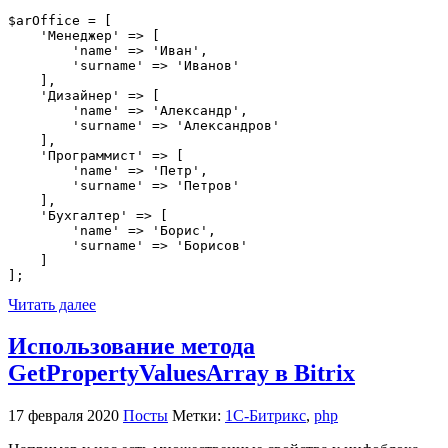
$arOffice = [

    'Менеджер' => [

        'name' => 'Иван',

        'surname' => 'Иванов'

    ],

    'Дизайнер' => [

        'name' => 'Александр',

        'surname' => 'Александров'

    ],

    'Программист' => [

        'name' => 'Петр',

        'surname' => 'Петров'

    ],

    'Бухгалтер' => [

        'name' => 'Борис',

        'surname' => 'Борисов'

    ]

];
Читать далее
Использование метода
GetPropertyValuesArray в Bitrix
17 февраля 2020
Посты
Метки:
1С-Битрикс
,
php