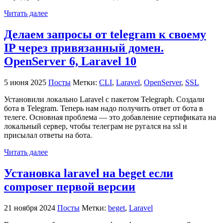
Читать далее
Делаем запросы от telegram к своему
IP через привязанный домен.
OpenServer 6, Laravel 10
5 июня 2025
Посты
Метки:
CLI
,
Laravel
,
OpenServer
,
SSL
Установили локально Laravel с пакетом Telegraph. Создали
бота в Telegram. Теперь нам надо получить ответ от бота в
телеге. Основная проблема — это добавление сертификата на
локальный сервер, чтобы телеграм не ругался на ssl и
присылал ответы на бота.
Читать далее
Установка laravel на beget если
composer первой версии
21 ноября 2024
Посты
Метки:
beget
,
Laravel