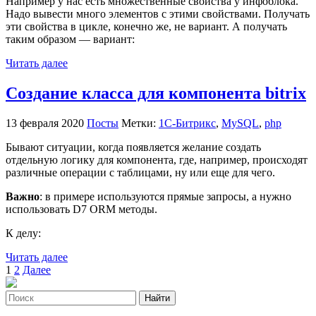
Например у нас есть множественные свойства у инфоблока.
Надо вывести много элементов с этими свойствами. Получать
эти свойства в цикле, конечно же, не вариант. А получать
таким образом — вариант:
Читать далее
Создание класса для компонента bitrix
13 февраля 2020
Посты
Метки:
1С-Битрикс
,
MySQL
,
php
Бывают ситуации, когда появляется желание создать
отдельную логику для компонента, где, например, происходят
различные операции с таблицами, ну или еще для чего.
Важно
: в примере используются прямые запросы, а нужно
использовать D7 ORM методы.
К делу:
Читать далее
Пагинация
1
2
Далее
записей
Найти