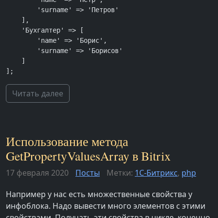
        'surname' => 'Петров'

    ],

    'Бухгалтер' => [

        'name' => 'Борис',

        'surname' => 'Борисов'

    ]

];
Читать далее
Использование метода
GetPropertyValuesArray в Bitrix
17 февраля 2020
Посты
Метки:
1С-Битрикс
,
php
Например у нас есть множественные свойства у
инфоблока. Надо вывести много элементов с этими
свойствами. Получать эти свойства в цикле, конечно