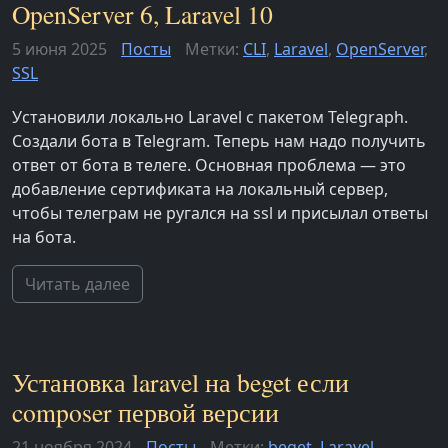
OpenServer 6, Laravel 10
5 июня 2025
Посты
Метки:
CLI
,
Laravel
,
OpenServer
,
SSL
Установили локально Laravel с пакетом Telegraph.
Создали бота в Telegram. Теперь нам надо получить
ответ от бота в телеге. Основная проблема — это
добавление сертификата на локальный сервер,
чтобы телеграм не ругался на ssl и присылал ответы
на бота.
Читать далее
Установка laravel на beget если
composer первой версии
21 ноября 2024
Посты
Метки:
beget
,
Laravel