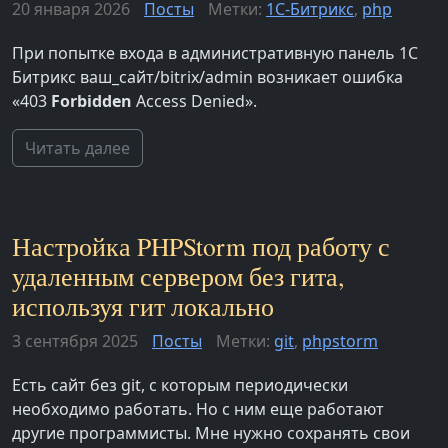
20 января 2026
Посты
Метки:
1С-Битрикс
,
php
При попытке входа в административную панель 1С
Битрикс ваш_сайт/bitrix/admin возникает ошибка
«403
Forbidden
Access Denied».
Читать далее
Настройка PHPStorm под работу с
удаленным сервером без гита,
используя гит локально
3 сентября 2025
Посты
Метки:
git
,
phpstorm
Есть сайт без git, с которым периодически
необходимо работать. Но с ним еще работают
другие программисты. Мне нужно сохранять свои