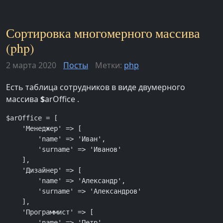
Сортировка многомерного массива
(php)
2 марта 2020
Посты
Метки:
php
Есть таблица сотрудников в виде двумерного
массива
$
arOffice .
$arOffice = [

    'Менеджер' => [

        'name' => 'Иван',

        'surname' => 'Иванов'

    ],

    'Дизайнер' => [

        'name' => 'Александр',

        'surname' => 'Александров'

    ],

    'Программист' => [

        'name' => 'Петр',
