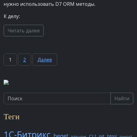
нужно использовать D7 ORM методы.
К делу:
Читать далее
Пагинация
1
2
Далее
записей
Найти
Теги
1С-Битрикс
beget
CLI
git
html
bitbucket
Joomla3