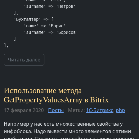
        'surname' => 'Петров'

    ],

    'Бухгалтер' => [

        'name' => 'Борис',

        'surname' => 'Борисов'

    ]

];
Читать далее
Использование метода
GetPropertyValuesArray в Bitrix
17 февраля 2020
Посты
Метки:
1С-Битрикс
,
php
Например у нас есть множественные свойства у
инфоблока. Надо вывести много элементов с этими
свойствами. Получать эти свойства в цикле, конечно