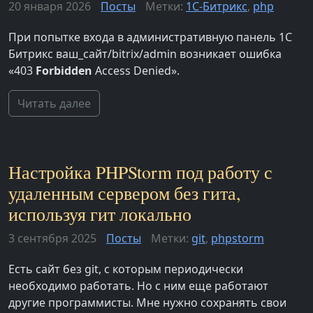
20 января 2026
Посты
Метки:
1С-Битрикс
,
php
При попытке входа в административную панель 1С
Битрикс ваш_сайт/bitrix/admin возникает ошибка
«403
Forbidden
Access Denied».
Читать далее
Настройка PHPStorm под работу с
удаленным сервером без гита,
используя гит локально
3 сентября 2025
Посты
Метки:
git
,
phpstorm
Есть сайт без git, с которым периодически
необходимо работать. Но с ним еще работают
другие программисты. Мне нужно сохранять свои