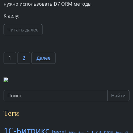
нужно использовать D7 ORM методы.
К делу:
Читать далее
Пагинация
1
2
Далее
записей
Найти
Теги
1С-Битрикс
beget
CLI
git
html
bitbucket
Joomla3