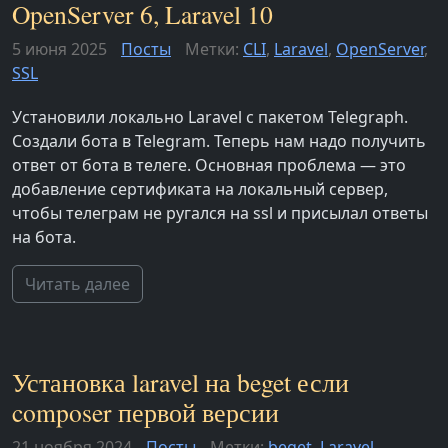
OpenServer 6, Laravel 10
5 июня 2025
Посты
Метки:
CLI
,
Laravel
,
OpenServer
,
SSL
Установили локально Laravel с пакетом Telegraph.
Создали бота в Telegram. Теперь нам надо получить
ответ от бота в телеге. Основная проблема — это
добавление сертификата на локальный сервер,
чтобы телеграм не ругался на ssl и присылал ответы
на бота.
Читать далее
Установка laravel на beget если
composer первой версии
21 ноября 2024
Посты
Метки:
beget
,
Laravel