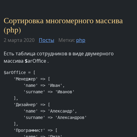
Сортировка многомерного массива
(php)
2 марта 2020
Посты
Метки:
php
Есть таблица сотрудников в виде двумерного
массива
$
arOffice .
$arOffice = [

    'Менеджер' => [

        'name' => 'Иван',

        'surname' => 'Иванов'

    ],

    'Дизайнер' => [

        'name' => 'Александр',

        'surname' => 'Александров'

    ],

    'Программист' => [

        'name' => 'Петр',
