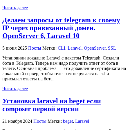
Читать далее
Делаем запросы от telegram к своему
IP через привязанный домен.
OpenServer 6, Laravel 10
5 июня 2025
Посты
Метки:
CLI
,
Laravel
,
OpenServer
,
SSL
Установили локально Laravel с пакетом Telegraph. Создали
бота в Telegram. Теперь нам надо получить ответ от бота в
телеге. Основная проблема — это добавление сертификата на
локальный сервер, чтобы телеграм не ругался на ssl и
присылал ответы на бота.
Читать далее
Установка laravel на beget если
composer первой версии
21 ноября 2024
Посты
Метки:
beget
,
Laravel