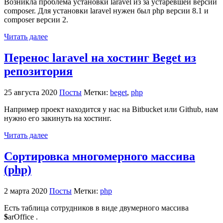
Возникла проблема установки laravel из за устаревшей версии
composer. Для установки laravel нужен был php версии 8.1 и
composer версии 2.
Читать далее
Перенос laravel на хостинг Beget из
репозитория
25 августа 2020
Посты
Метки:
beget
,
php
Например проект находится у нас на Bitbucket или Github, нам
нужно его закинуть на хостинг.
Читать далее
Сортировка многомерного массива
(php)
2 марта 2020
Посты
Метки:
php
Есть таблица сотрудников в виде двумерного массива
$
arOffice .