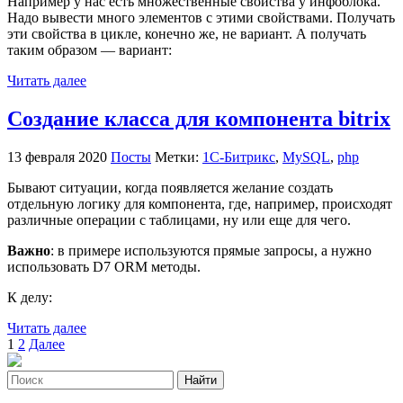
Например у нас есть множественные свойства у инфоблока.
Надо вывести много элементов с этими свойствами. Получать
эти свойства в цикле, конечно же, не вариант. А получать
таким образом — вариант:
Читать далее
Создание класса для компонента bitrix
13 февраля 2020
Посты
Метки:
1С-Битрикс
,
MySQL
,
php
Бывают ситуации, когда появляется желание создать
отдельную логику для компонента, где, например, происходят
различные операции с таблицами, ну или еще для чего.
Важно
: в примере используются прямые запросы, а нужно
использовать D7 ORM методы.
К делу:
Читать далее
Пагинация
1
2
Далее
записей
Найти