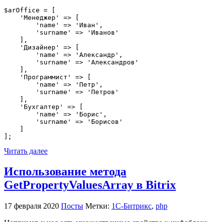
$arOffice = [

    'Менеджер' => [

        'name' => 'Иван',

        'surname' => 'Иванов'

    ],

    'Дизайнер' => [

        'name' => 'Александр',

        'surname' => 'Александров'

    ],

    'Программист' => [

        'name' => 'Петр',

        'surname' => 'Петров'

    ],

    'Бухгалтер' => [

        'name' => 'Борис',

        'surname' => 'Борисов'

    ]

];
Читать далее
Использование метода
GetPropertyValuesArray в Bitrix
17 февраля 2020
Посты
Метки:
1С-Битрикс
,
php