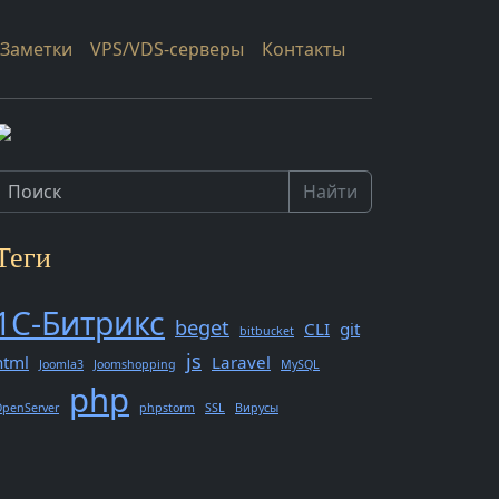
Заметки
VPS/VDS-серверы
Контакты
Найти
Теги
1С-Битрикс
beget
CLI
git
bitbucket
js
html
Laravel
Joomla3
Joomshopping
MySQL
php
penServer
phpstorm
SSL
Вирусы