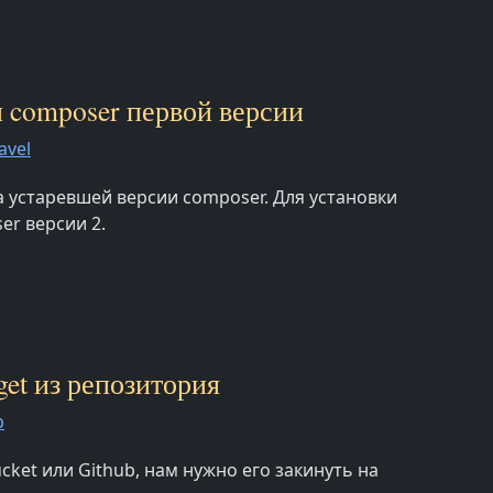
ли composer первой версии
avel
за устаревшей версии composer. Для установки
er версии 2.
get из репозитория
p
cket или Github, нам нужно его закинуть на