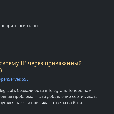
говорить все этапы
 своему IP через привязанный
0
penServer
,
SSL
legraph. Создали бота в Telegram. Теперь нам
сновная проблема — это добавление сертификата
угался на ssl и присылал ответы на бота.