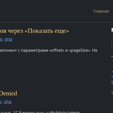
Главная
тов через «Показать еще»
js
,
php
понент с параметрами «offset» и «pageSize». Не
 Denied
O
с
,
php
анель 1С Битрикс ваш_сайт/bitrix/admin