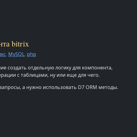
та bitrix
икс
,
MySQL
,
php
ие создать отдельную логику для компонента,
рации с таблицами, ну или еще для чего.
 запросы, а нужно использовать D7 ORM методы.