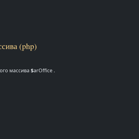
сива (php)
ного массива
$
arOffice .