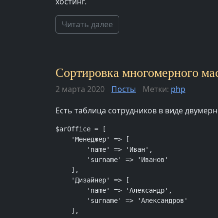
хостинг.
Читать далее
Сортировка многомерного мас
2 марта 2020
Посты
Метки:
php
Есть таблица сотрудников в виде двумер
$arOffice = [

    'Менеджер' => [

        'name' => 'Иван',

        'surname' => 'Иванов'

    ],

    'Дизайнер' => [

        'name' => 'Александр',

        'surname' => 'Александров'

    ],
