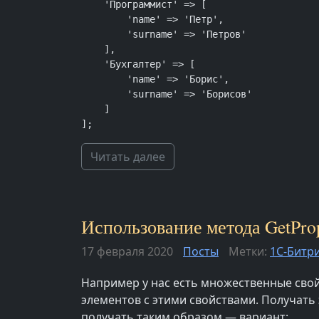
    'Программист' => [

        'name' => 'Петр',

        'surname' => 'Петров'

    ],

    'Бухгалтер' => [

        'name' => 'Борис',

        'surname' => 'Борисов'

    ]

];
Читать далее
Использование метода GetPrope
17 февраля 2020
Посты
Метки:
1С-Битр
Например у нас есть множественные свой
элементов с этими свойствами. Получать э
получать таким образом — вариант: