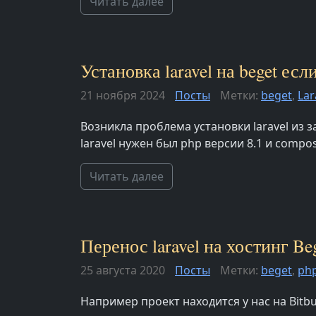
Читать далее
Установка laravel на beget ес
21 ноября 2024
Посты
Метки:
beget
,
Lar
Возникла проблема установки laravel из 
laravel нужен был php версии 8.1 и compos
Читать далее
Перенос laravel на хостинг Be
25 августа 2020
Посты
Метки:
beget
,
ph
Например проект находится у нас на Bitbu