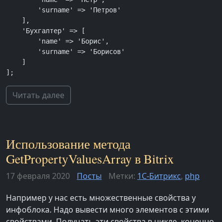
        'surname' => 'Петров'

    ],

    'Бухгалтер' => [

        'name' => 'Борис',

        'surname' => 'Борисов'

    ]

];
Читать далее
Использование метода
GetPropertyValuesArray в Bitrix
17 февраля 2020
Посты
Метки:
1С-Битрикс
,
php
Например у нас есть множественные свойства у
инфоблока. Надо вывести много элементов с этими
свойствами. Получать эти свойства в цикле, конечно