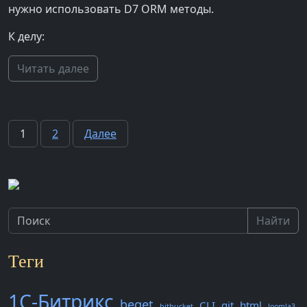
нужно использовать D7 ORM методы.
К делу:
Читать далее
Пагинация
1
2
Далее
записей
Найти
Теги
1С-Битрикс
beget
CLI
git
html
bitbucket
Joomla3