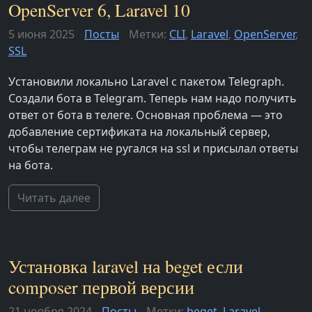
OpenServer 6, Laravel 10
5 июня 2025
Посты
Метки:
CLI
,
Laravel
,
OpenServer
,
SSL
Установили локально Laravel с пакетом Telegraph.
Создали бота в Telegram. Теперь нам надо получить
ответ от бота в телеге. Основная проблема — это
добавление сертификата на локальный сервер,
чтобы телеграм не ругался на ssl и присылал ответы
на бота.
Читать далее
Установка laravel на beget если
composer первой версии
21 ноября 2024
Посты
Метки:
beget
,
Laravel