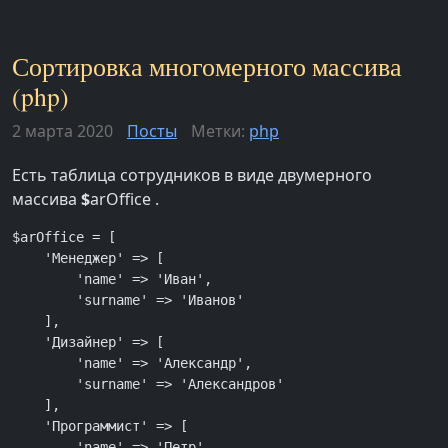
Сортировка многомерного массива
(php)
2 марта 2020
Посты
Метки:
php
Есть таблица сотрудников в виде двумерного
массива
$
arOffice .
$arOffice = [

    'Менеджер' => [

        'name' => 'Иван',

        'surname' => 'Иванов'

    ],

    'Дизайнер' => [

        'name' => 'Александр',

        'surname' => 'Александров'

    ],

    'Программист' => [

        'name' => 'Петр',
