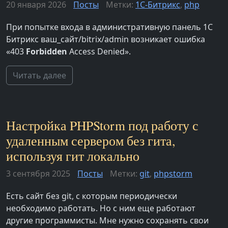
20 января 2026
Посты
Метки:
1С-Битрикс
,
php
При попытке входа в административную панель 1С
Битрикс ваш_сайт/bitrix/admin возникает ошибка
«403
Forbidden
Access Denied».
Читать далее
Настройка PHPStorm под работу с
удаленным сервером без гита,
используя гит локально
3 сентября 2025
Посты
Метки:
git
,
phpstorm
Есть сайт без git, с которым периодически
необходимо работать. Но с ним еще работают
другие программисты. Мне нужно сохранять свои