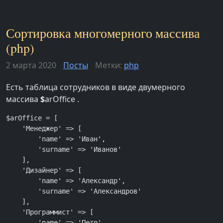
Сортировка многомерного массива
(php)
2 марта 2020
Посты
Метки:
php
Есть таблица сотрудников в виде двумерного
массива
$
arOffice .
$arOffice = [

    'Менеджер' => [

        'name' => 'Иван',

        'surname' => 'Иванов'

    ],

    'Дизайнер' => [

        'name' => 'Александр',

        'surname' => 'Александров'

    ],

    'Программист' => [

        'name' => 'Петр',
