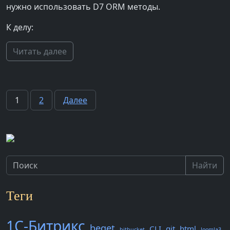
нужно использовать D7 ORM методы.
К делу:
Читать далее
Пагинация
1
2
Далее
записей
Найти
Теги
1С-Битрикс
beget
CLI
git
html
bitbucket
Joomla3