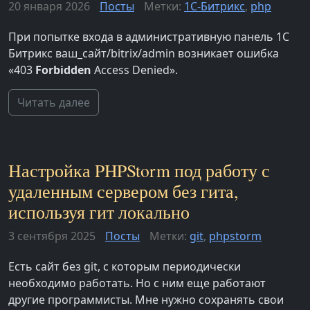
20 января 2026
Посты
Метки:
1С-Битрикс
,
php
При попытке входа в административную панель 1С
Битрикс ваш_сайт/bitrix/admin возникает ошибка
«403
Forbidden
Access Denied».
Читать далее
Настройка PHPStorm под работу с
удаленным сервером без гита,
используя гит локально
3 сентября 2025
Посты
Метки:
git
,
phpstorm
Есть сайт без git, с которым периодически
необходимо работать. Но с ним еще работают
другие программисты. Мне нужно сохранять свои