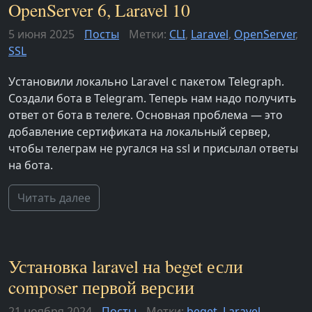
OpenServer 6, Laravel 10
5 июня 2025
Посты
Метки:
CLI
,
Laravel
,
OpenServer
,
SSL
Установили локально Laravel с пакетом Telegraph.
Создали бота в Telegram. Теперь нам надо получить
ответ от бота в телеге. Основная проблема — это
добавление сертификата на локальный сервер,
чтобы телеграм не ругался на ssl и присылал ответы
на бота.
Читать далее
Установка laravel на beget если
composer первой версии
21 ноября 2024
Посты
Метки:
beget
,
Laravel