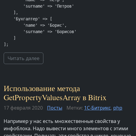
        'surname' => 'Петров'

    ],

    'Бухгалтер' => [

        'name' => 'Борис',

        'surname' => 'Борисов'

    ]

];
Читать далее
Использование метода
GetPropertyValuesArray в Bitrix
17 февраля 2020
Посты
Метки:
1С-Битрикс
,
php
Например у нас есть множественные свойства у
инфоблока. Надо вывести много элементов с этими
свойствами. Получать эти свойства в цикле, конечно