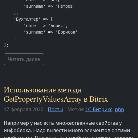
        'surname' => 'Петров'

    ],

    'Бухгалтер' => [

        'name' => 'Борис',

        'surname' => 'Борисов'

    ]

];
Читать далее
Использование метода
GetPropertyValuesArray в Bitrix
17 февраля 2020
Посты
Метки:
1С-Битрикс
,
php
Например у нас есть множественные свойства у
инфоблока. Надо вывести много элементов с этими
свойствами. Получать эти свойства в цикле, конечно