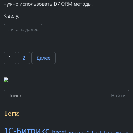
нужно использовать D7 ORM методы.
К делу:
Читать далее
Пагинация
1
2
Далее
записей
Найти
Теги
1С-Битрикс
beget
CLI
git
html
bitbucket
Joomla3