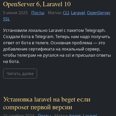
OpenServer 6, Laravel 10
5 июня 2025
Посты
Метки:
CLI
,
Laravel
,
OpenServer
,
SSL
Установили локально Laravel с пакетом Telegraph.
Создали бота в Telegram. Теперь нам надо получить
ответ от бота в телеге. Основная проблема — это
добавление сертификата на локальный сервер,
чтобы телеграм не ругался на ssl и присылал ответы
на бота.
Читать далее
Установка laravel на beget если
composer первой версии
21 ноября 2024
Посты
Метки:
beget
,
Laravel