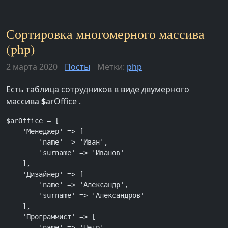
Сортировка многомерного массива
(php)
2 марта 2020
Посты
Метки:
php
Есть таблица сотрудников в виде двумерного
массива
$
arOffice .
$arOffice = [

    'Менеджер' => [

        'name' => 'Иван',

        'surname' => 'Иванов'

    ],

    'Дизайнер' => [

        'name' => 'Александр',

        'surname' => 'Александров'

    ],

    'Программист' => [

        'name' => 'Петр',
