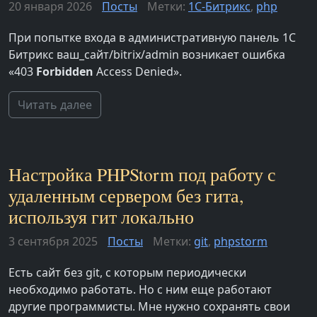
20 января 2026
Посты
Метки:
1С-Битрикс
,
php
При попытке входа в административную панель 1С
Битрикс ваш_сайт/bitrix/admin возникает ошибка
«403
Forbidden
Access Denied».
Читать далее
Настройка PHPStorm под работу с
удаленным сервером без гита,
используя гит локально
3 сентября 2025
Посты
Метки:
git
,
phpstorm
Есть сайт без git, с которым периодически
необходимо работать. Но с ним еще работают
другие программисты. Мне нужно сохранять свои