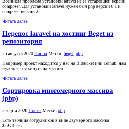
Возникла проблема установки laravel из за устаревшей версии
composer. Для установки laravel нужен был php версии 8.1 и
composer версии 2.
Читать далее
Перенос laravel на хостинг Beget из
репозитория
25 августа 2020
Посты
Метки:
beget
,
php
Например проект находится у нас на Bitbucket или Github, нам
нужно его закинуть на хостинг.
Читать далее
Сортировка многомерного массива
(php)
2 марта 2020
Посты
Метки:
php
Есть таблица сотрудников в виде двумерного массива
$
arOffice .