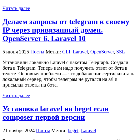
Читать далее
Делаем запросы от telegram к своему
IP через привязанный домен.
OpenServer 6, Laravel 10
5 июня 2025
Посты
Метки:
CLI
,
Laravel
,
OpenServer
,
SSL
Установили локально Laravel с пакетом Telegraph. Создали
бота в Telegram. Теперь нам надо получить ответ от бота в
телеге. Основная проблема — это добавление сертификата на
локальный сервер, чтобы телеграм не ругался на ssl и
присылал ответы на бота.
Читать далее
Установка laravel на beget если
composer первой версии
21 ноября 2024
Посты
Метки:
beget
,
Laravel