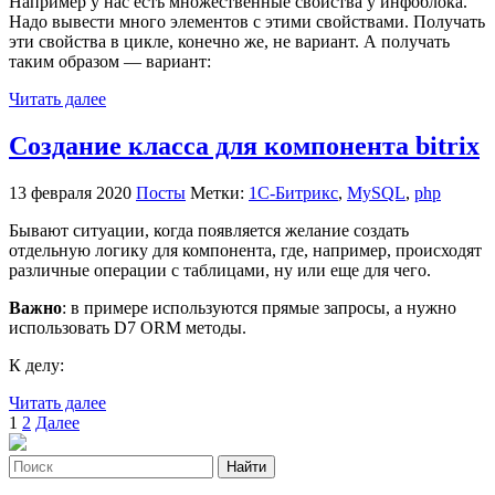
Например у нас есть множественные свойства у инфоблока.
Надо вывести много элементов с этими свойствами. Получать
эти свойства в цикле, конечно же, не вариант. А получать
таким образом — вариант:
Читать далее
Создание класса для компонента bitrix
13 февраля 2020
Посты
Метки:
1С-Битрикс
,
MySQL
,
php
Бывают ситуации, когда появляется желание создать
отдельную логику для компонента, где, например, происходят
различные операции с таблицами, ну или еще для чего.
Важно
: в примере используются прямые запросы, а нужно
использовать D7 ORM методы.
К делу:
Читать далее
Пагинация
1
2
Далее
записей
Найти