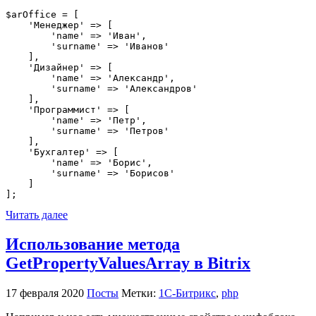
$arOffice = [

    'Менеджер' => [

        'name' => 'Иван',

        'surname' => 'Иванов'

    ],

    'Дизайнер' => [

        'name' => 'Александр',

        'surname' => 'Александров'

    ],

    'Программист' => [

        'name' => 'Петр',

        'surname' => 'Петров'

    ],

    'Бухгалтер' => [

        'name' => 'Борис',

        'surname' => 'Борисов'

    ]

];
Читать далее
Использование метода
GetPropertyValuesArray в Bitrix
17 февраля 2020
Посты
Метки:
1С-Битрикс
,
php