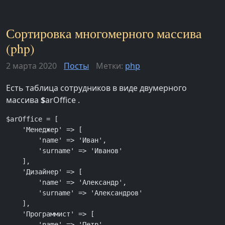
Сортировка многомерного массива
(php)
2 марта 2020
Посты
Метки:
php
Есть таблица сотрудников в виде двумерного
массива
$
arOffice .
$arOffice = [

    'Менеджер' => [

        'name' => 'Иван',

        'surname' => 'Иванов'

    ],

    'Дизайнер' => [

        'name' => 'Александр',

        'surname' => 'Александров'

    ],

    'Программист' => [

        'name' => 'Петр',
