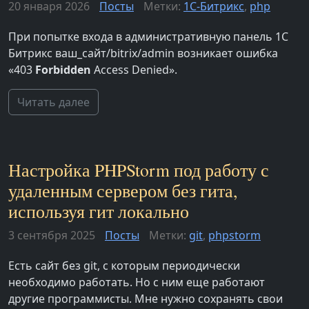
20 января 2026
Посты
Метки:
1С-Битрикс
,
php
При попытке входа в административную панель 1С
Битрикс ваш_сайт/bitrix/admin возникает ошибка
«403
Forbidden
Access Denied».
Читать далее
Настройка PHPStorm под работу с
удаленным сервером без гита,
используя гит локально
3 сентября 2025
Посты
Метки:
git
,
phpstorm
Есть сайт без git, с которым периодически
необходимо работать. Но с ним еще работают
другие программисты. Мне нужно сохранять свои