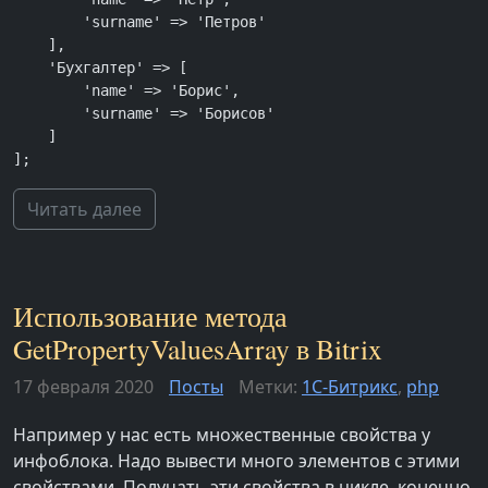
        'surname' => 'Петров'

    ],

    'Бухгалтер' => [

        'name' => 'Борис',

        'surname' => 'Борисов'

    ]

];
Читать далее
Использование метода
GetPropertyValuesArray в Bitrix
17 февраля 2020
Посты
Метки:
1С-Битрикс
,
php
Например у нас есть множественные свойства у
инфоблока. Надо вывести много элементов с этими
свойствами. Получать эти свойства в цикле, конечно