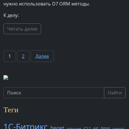
нужно использовать D7 ORM методы.
К делу:
Читать далее
Пагинация
1
2
Далее
записей
Найти
Теги
1С-Битрикс
beget
CLI
git
html
bitbucket
Joomla3