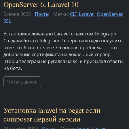
OpenServer 6, Laravel 10
5 июня 2025
Посты
Метки:
CLI
,
Laravel
,
OpenServer
,
SSL
Установили локально Laravel с пакетом Telegraph.
Создали бота в Telegram. Теперь нам надо получить
ответ от бота в телеге. Основная проблема — это
добавление сертификата на локальный сервер,
чтобы телеграм не ругался на ssl и присылал ответы
на бота.
Читать далее
Установка laravel на beget если
composer первой версии
21 ноября 2024
Посты
Метки:
beget
,
Laravel