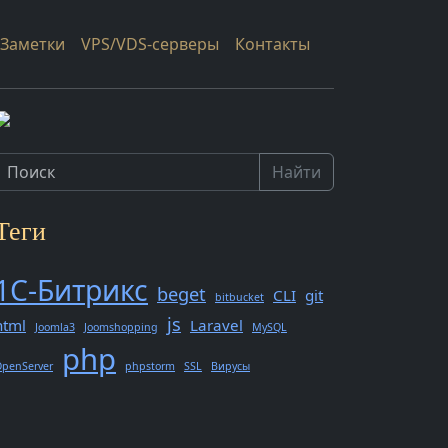
Заметки
VPS/VDS-серверы
Контакты
Найти
Теги
1С-Битрикс
beget
CLI
git
bitbucket
js
html
Laravel
Joomla3
Joomshopping
MySQL
php
penServer
phpstorm
SSL
Вирусы