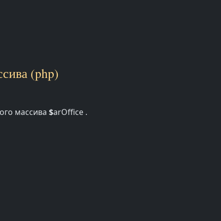
сива (php)
ного массива
$
arOffice .