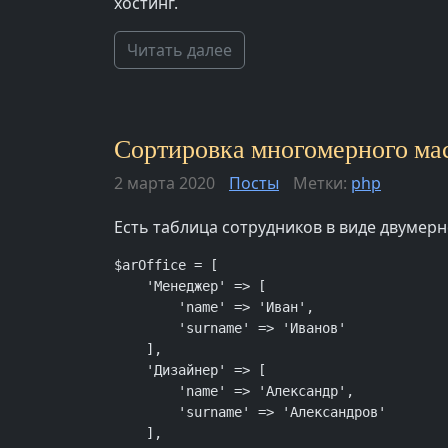
хостинг.
Читать далее
Сортировка многомерного мас
2 марта 2020
Посты
Метки:
php
Есть таблица сотрудников в виде двумер
$arOffice = [

    'Менеджер' => [

        'name' => 'Иван',

        'surname' => 'Иванов'

    ],

    'Дизайнер' => [

        'name' => 'Александр',

        'surname' => 'Александров'

    ],
