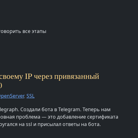
говорить все этапы
 своему IP через привязанный
0
penServer
,
SSL
legraph. Создали бота в Telegram. Теперь нам
сновная проблема — это добавление сертификата
угался на ssl и присылал ответы на бота.