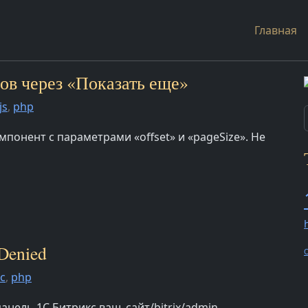
Главная
тов через «Показать еще»
js
,
php
понент с параметрами «offset» и «pageSize». Не
 Denied
O
с
,
php
анель 1С Битрикс ваш_сайт/bitrix/admin