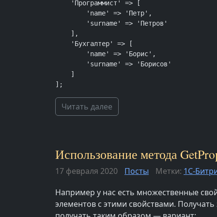
    'Программист' => [

        'name' => 'Петр',

        'surname' => 'Петров'

    ],

    'Бухгалтер' => [

        'name' => 'Борис',

        'surname' => 'Борисов'

    ]

];
Читать далее
Использование метода GetPrope
17 февраля 2020
Посты
Метки:
1С-Битр
Например у нас есть множественные свой
элементов с этими свойствами. Получать э
получать таким образом — вариант: