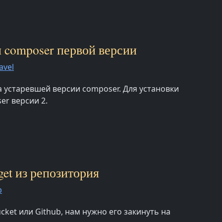
ли composer первой версии
avel
за устаревшей версии composer. Для установки
er версии 2.
get из репозитория
p
cket или Github, нам нужно его закинуть на