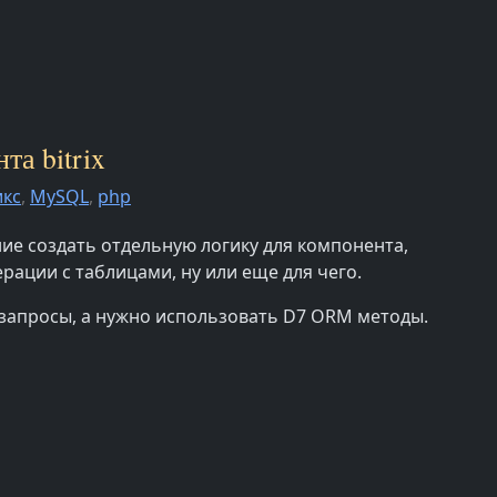
та bitrix
икс
,
MySQL
,
php
ие создать отдельную логику для компонента,
рации с таблицами, ну или еще для чего.
 запросы, а нужно использовать D7 ORM методы.