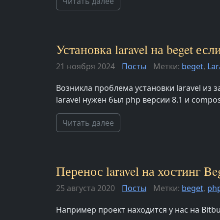
Читать далее
Установка laravel на beget ес
21 ноября 2024
Посты
Метки:
beget
,
Lar
Возникла проблема установки laravel из 
laravel нужен был php версии 8.1 и compos
Читать далее
Перенос laravel на хостинг Be
25 августа 2020
Посты
Метки:
beget
,
ph
Например проект находится у нас на Bitbu