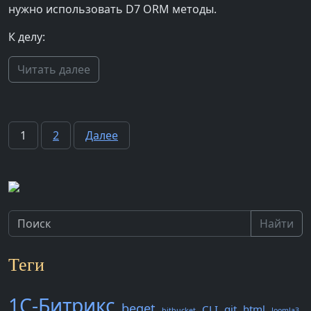
нужно использовать D7 ORM методы.
К делу:
Читать далее
Пагинация
1
2
Далее
записей
Найти
Теги
1С-Битрикс
beget
CLI
git
html
bitbucket
Joomla3