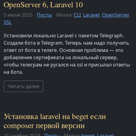
OpenServer 6, Laravel 10
5 июня 2025
Посты
Метки:
CLI
,
Laravel
,
OpenServer
,
SSL
Установили локально Laravel с пакетом Telegraph.
Создали бота в Telegram. Теперь нам надо получить
ответ от бота в телеге. Основная проблема — это
добавление сертификата на локальный сервер,
чтобы телеграм не ругался на ssl и присылал ответы
на бота.
Читать далее
Установка laravel на beget если
composer первой версии
21 ноября 2024
Посты
Метки:
beget
,
Laravel