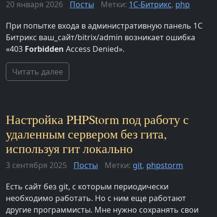
20 января 2026
Посты
Метки:
1С-Битрикс
,
php
При попытке входа в административную панель 1С
Битрикс ваш_сайт/bitrix/admin возникает ошибка
«403
Forbidden
Access Denied».
Читать далее
Настройка PHPStorm под работу с
удаленным сервером без гита,
используя гит локально
3 сентября 2025
Посты
Метки:
git
,
phpstorm
Есть сайт без git, с которым периодически
необходимо работать. Но с ним еще работают
другие программисты. Мне нужно сохранять свои