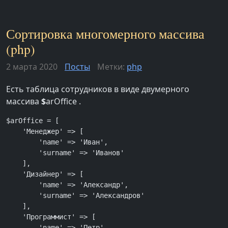
Сортировка многомерного массива
(php)
2 марта 2020
Посты
Метки:
php
Есть таблица сотрудников в виде двумерного
массива
$
arOffice .
$arOffice = [

    'Менеджер' => [

        'name' => 'Иван',

        'surname' => 'Иванов'

    ],

    'Дизайнер' => [

        'name' => 'Александр',

        'surname' => 'Александров'

    ],

    'Программист' => [

        'name' => 'Петр',
