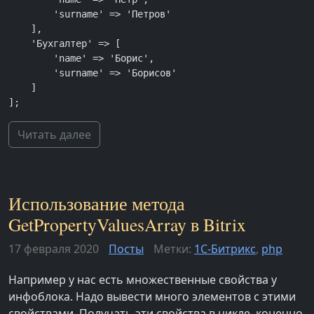
        'surname' => 'Петров'

    ],

    'Бухгалтер' => [

        'name' => 'Борис',

        'surname' => 'Борисов'

    ]

];
Читать далее
Использование метода
GetPropertyValuesArray в Bitrix
17 февраля 2020
Посты
Метки:
1С-Битрикс
,
php
Например у нас есть множественные свойства у
инфоблока. Надо вывести много элементов с этими
свойствами. Получать эти свойства в цикле, конечно