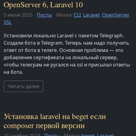
OpenServer 6, Laravel 10
5 июня 2025
Посты
Метки:
CLI
,
Laravel
,
OpenServer
,
SSL
Установили локально Laravel с пакетом Telegraph.
Создали бота в Telegram. Теперь нам надо получить
ответ от бота в телеге. Основная проблема — это
добавление сертификата на локальный сервер,
чтобы телеграм не ругался на ssl и присылал ответы
на бота.
Читать далее
Установка laravel на beget если
composer первой версии
21 ноября 2024
Посты
Метки:
beget
,
Laravel