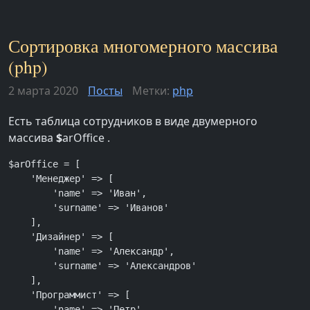
Сортировка многомерного массива
(php)
2 марта 2020
Посты
Метки:
php
Есть таблица сотрудников в виде двумерного
массива
$
arOffice .
$arOffice = [

    'Менеджер' => [

        'name' => 'Иван',

        'surname' => 'Иванов'

    ],

    'Дизайнер' => [

        'name' => 'Александр',

        'surname' => 'Александров'

    ],

    'Программист' => [

        'name' => 'Петр',
