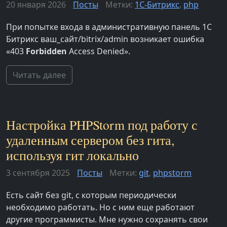
20 января 2026
Посты
Метки:
1С-Битрикс
,
php
При попытке входа в административную панель 1С
Битрикс ваш_сайт/bitrix/admin возникает ошибка
«403
Forbidden
Access Denied».
Читать далее
Настройка PHPStorm под работу с
удаленным сервером без гита,
используя гит локально
3 сентября 2025
Посты
Метки:
git
,
phpstorm
Есть сайт без git, с которым периодически
необходимо работать. Но с ним еще работают
другие программисты. Мне нужно сохранять свои