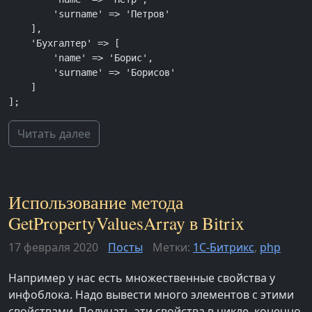
        'surname' => 'Петров'

    ],

    'Бухгалтер' => [

        'name' => 'Борис',

        'surname' => 'Борисов'

    ]

];
Читать далее
Использование метода
GetPropertyValuesArray в Bitrix
17 февраля 2020
Посты
Метки:
1С-Битрикс
,
php
Например у нас есть множественные свойства у
инфоблока. Надо вывести много элементов с этими
свойствами. Получать эти свойства в цикле, конечно