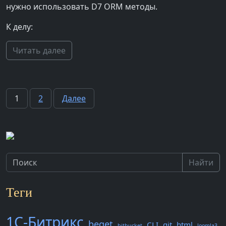
нужно использовать D7 ORM методы.
К делу:
Читать далее
Пагинация
1
2
Далее
записей
Найти
Теги
1С-Битрикс
beget
CLI
git
html
bitbucket
Joomla3