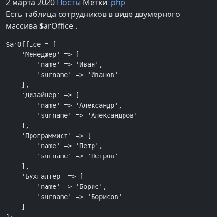
2 марта 2020
Посты
Метки:
php
Есть таблица сотрудников в виде двумерного
массива
$
arOffice .
$arOffice = [

    'Менеджер' => [

        'name' => 'Иван',

        'surname' => 'Иванов'

    ],

    'Дизайнер' => [

        'name' => 'Александр',

        'surname' => 'Александров'

    ],

    'Программист' => [

        'name' => 'Петр',

        'surname' => 'Петров'

    ],

    'Бухгалтер' => [

        'name' => 'Борис',

        'surname' => 'Борисов'

    ]
