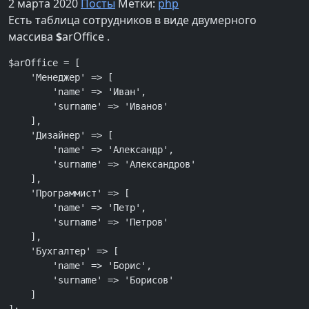
2 марта 2020
Посты
Метки:
php
Есть таблица сотрудников в виде двумерного
массива
$
arOffice .
$arOffice = [

    'Менеджер' => [

        'name' => 'Иван',

        'surname' => 'Иванов'

    ],

    'Дизайнер' => [

        'name' => 'Александр',

        'surname' => 'Александров'

    ],

    'Программист' => [

        'name' => 'Петр',

        'surname' => 'Петров'

    ],

    'Бухгалтер' => [

        'name' => 'Борис',

        'surname' => 'Борисов'

    ]
