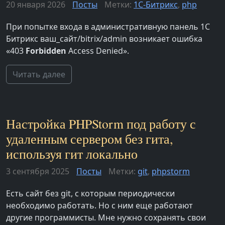
20 января 2026
Посты
Метки:
1С-Битрикс
,
php
При попытке входа в административную панель 1С
Битрикс ваш_сайт/bitrix/admin возникает ошибка
«403
Forbidden
Access Denied».
Читать далее
Настройка PHPStorm под работу с
удаленным сервером без гита,
используя гит локально
3 сентября 2025
Посты
Метки:
git
,
phpstorm
Есть сайт без git, с которым периодически
необходимо работать. Но с ним еще работают
другие программисты. Мне нужно сохранять свои