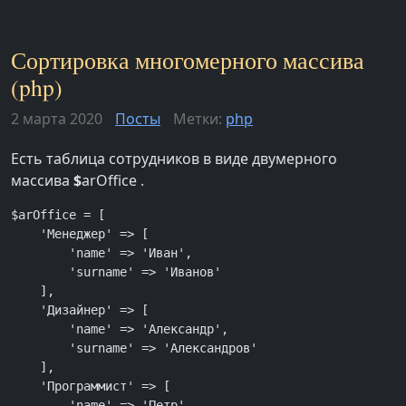
Сортировка многомерного массива
(php)
2 марта 2020
Посты
Метки:
php
Есть таблица сотрудников в виде двумерного
массива
$
arOffice .
$arOffice = [

    'Менеджер' => [

        'name' => 'Иван',

        'surname' => 'Иванов'

    ],

    'Дизайнер' => [

        'name' => 'Александр',

        'surname' => 'Александров'

    ],

    'Программист' => [

        'name' => 'Петр',
