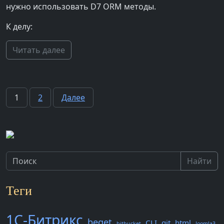
нужно использовать D7 ORM методы.
К делу:
Читать далее
Пагинация
1
2
Далее
записей
Найти
Теги
1С-Битрикс
beget
CLI
git
html
bitbucket
Joomla3