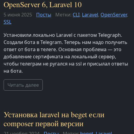
OpenServer 6, Laravel 10
5 июня 2025
Посты
Метки:
CLI
,
Laravel
,
OpenServer
,
SSL
Установили локально Laravel с пакетом Telegraph.
Создали бота в Telegram. Теперь нам надо получить
ответ от бота в телеге. Основная проблема — это
добавление сертификата на локальный сервер,
чтобы телеграм не ругался на ssl и присылал ответы
на бота.
Читать далее
Установка laravel на beget если
composer первой версии
21 ноября 2024
Посты
Метки:
beget
,
Laravel