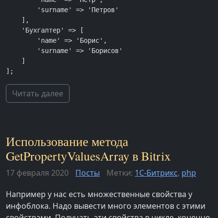
        'surname' => 'Петров'

    ],

    'Бухгалтер' => [

        'name' => 'Борис',

        'surname' => 'Борисов'

    ]

];
Читать далее
Использование метода
GetPropertyValuesArray в Bitrix
17 февраля 2020
Посты
Метки:
1С-Битрикс
,
php
Например у нас есть множественные свойства у
инфоблока. Надо вывести много элементов с этими
свойствами. Получать эти свойства в цикле, конечно