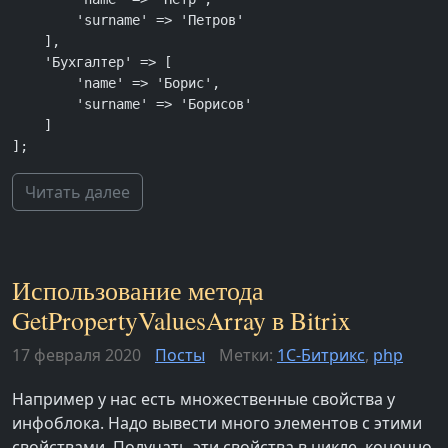
        'surname' => 'Петров'

    ],

    'Бухгалтер' => [

        'name' => 'Борис',

        'surname' => 'Борисов'

    ]

];
Читать далее
Использование метода
GetPropertyValuesArray в Bitrix
17 февраля 2020
Посты
Метки:
1С-Битрикс
,
php
Например у нас есть множественные свойства у
инфоблока. Надо вывести много элементов с этими
свойствами. Получать эти свойства в цикле, конечно