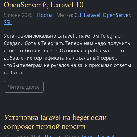
OpenServer 6, Laravel 10
5 июня 2025
Посты
Метки:
CLI
,
Laravel
,
OpenServer
,
SSL
Установили локально Laravel с пакетом Telegraph.
Создали бота в Telegram. Теперь нам надо получить
ответ от бота в телеге. Основная проблема — это
добавление сертификата на локальный сервер,
чтобы телеграм не ругался на ssl и присылал ответы
на бота.
Читать далее
Установка laravel на beget если
composer первой версии
21 ноября 2024
Посты
Метки:
beget
,
Laravel