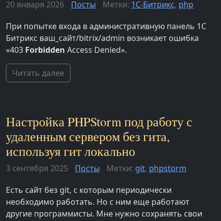
20 января 2026
Посты
Метки:
1С-Битрикс
,
php
При попытке входа в административную панель 1С
Битрикс ваш_сайт/bitrix/admin возникает ошибка
«403
Forbidden
Access Denied».
Читать далее
Настройка PHPStorm под работу с
удаленным сервером без гита,
используя гит локально
3 сентября 2025
Посты
Метки:
git
,
phpstorm
Есть сайт без git, с которым периодически
необходимо работать. Но с ним еще работают
другие программисты. Мне нужно сохранять свои