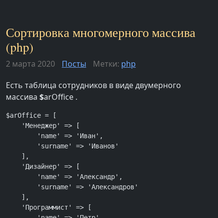
Сортировка многомерного массива
(php)
2 марта 2020
Посты
Метки:
php
Есть таблица сотрудников в виде двумерного
массива
$
arOffice .
$arOffice = [

    'Менеджер' => [

        'name' => 'Иван',

        'surname' => 'Иванов'

    ],

    'Дизайнер' => [

        'name' => 'Александр',

        'surname' => 'Александров'

    ],

    'Программист' => [

        'name' => 'Петр',
