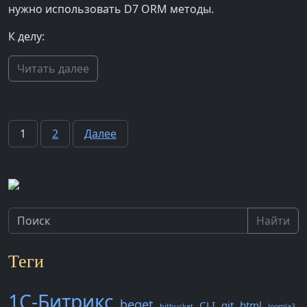
нужно использовать D7 ORM методы.
К делу:
Читать далее
Пагинация
1
2
Далее
записей
Найти
Теги
1С-Битрикс
beget
CLI
git
html
bitbucket
Joomla3