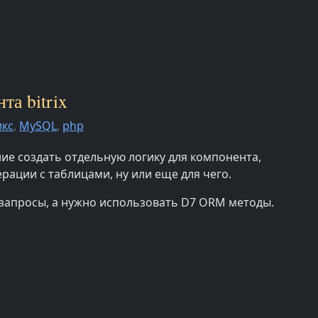
та bitrix
икс
,
MySQL
,
php
ие создать отдельную логику для компонента,
рации с таблицами, ну или еще для чего.
 запросы, а нужно использовать D7 ORM методы.