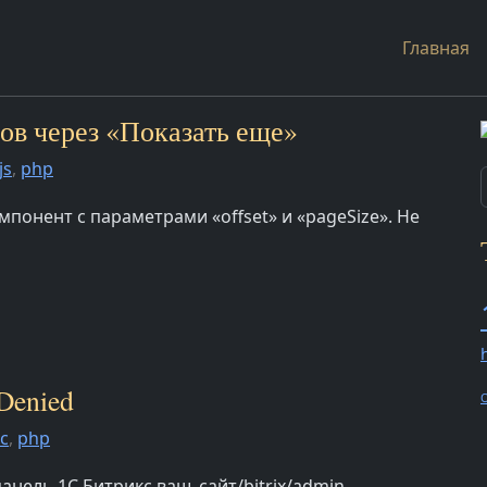
Главная
тов через «Показать еще»
js
,
php
понент с параметрами «offset» и «pageSize». Не
 Denied
O
с
,
php
анель 1С Битрикс ваш_сайт/bitrix/admin