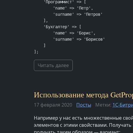
    'Программист' => [

        'name' => 'Петр',

        'surname' => 'Петров'

    ],

    'Бухгалтер' => [

        'name' => 'Борис',

        'surname' => 'Борисов'

    ]

];
Читать далее
Использование метода GetPrope
17 февраля 2020
Посты
Метки:
1С-Битр
Например у нас есть множественные свой
элементов с этими свойствами. Получать э
получать таким образом — вариант: