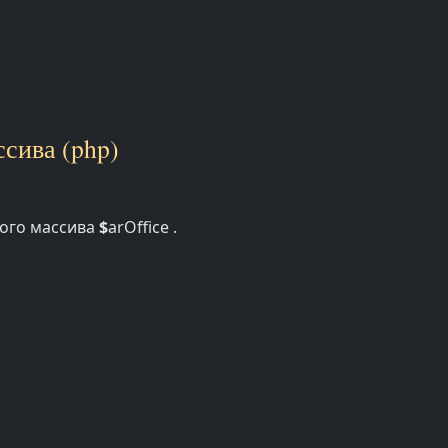
сива (php)
ного массива
$
arOffice .