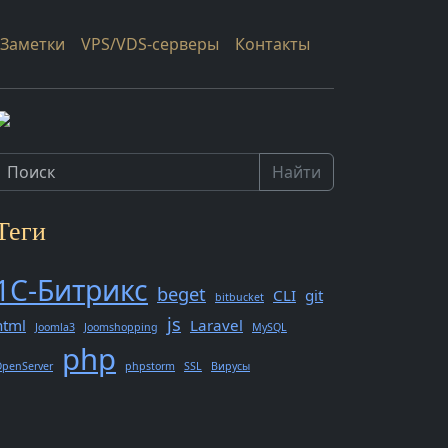
Заметки
VPS/VDS-серверы
Контакты
Найти
Теги
1С-Битрикс
beget
CLI
git
bitbucket
js
html
Laravel
Joomla3
Joomshopping
MySQL
php
penServer
phpstorm
SSL
Вирусы