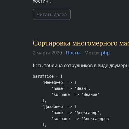
хостинг.
Читать далее
Сортировка многомерного мас
2 марта 2020
Посты
Метки:
php
Есть таблица сотрудников в виде двумер
$arOffice = [

    'Менеджер' => [

        'name' => 'Иван',

        'surname' => 'Иванов'

    ],

    'Дизайнер' => [

        'name' => 'Александр',

        'surname' => 'Александров'

    ],
