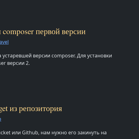
ли composer первой версии
avel
за устаревшей версии composer. Для установки
er версии 2.
get из репозитория
p
cket или Github, нам нужно его закинуть на