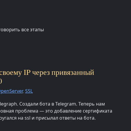
говорить все этапы
 своему IP через привязанный
0
penServer
,
SSL
legraph. Создали бота в Telegram. Теперь нам
сновная проблема — это добавление сертификата
угался на ssl и присылал ответы на бота.