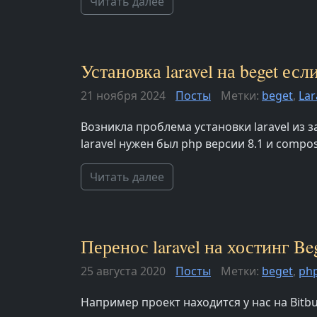
Читать далее
Установка laravel на beget ес
21 ноября 2024
Посты
Метки:
beget
,
Lar
Возникла проблема установки laravel из 
laravel нужен был php версии 8.1 и compos
Читать далее
Перенос laravel на хостинг Be
25 августа 2020
Посты
Метки:
beget
,
ph
Например проект находится у нас на Bitbu