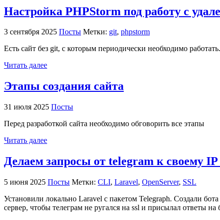
Настройка PHPStorm под работу с удале
3 сентября 2025
Посты
Метки:
git
,
phpstorm
Есть сайт без git, с которым периодически необходимо работат
Читать далее
Этапы создания сайта
31 июля 2025
Посты
Перед разработкой сайта необходимо обговорить все этапы
Читать далее
Делаем запросы от telegram к своему IP
5 июня 2025
Посты
Метки:
CLI
,
Laravel
,
OpenServer
,
SSL
Установили локально Laravel с пакетом Telegraph. Создали бот
сервер, чтобы телеграм не ругался на ssl и присылал ответы на 