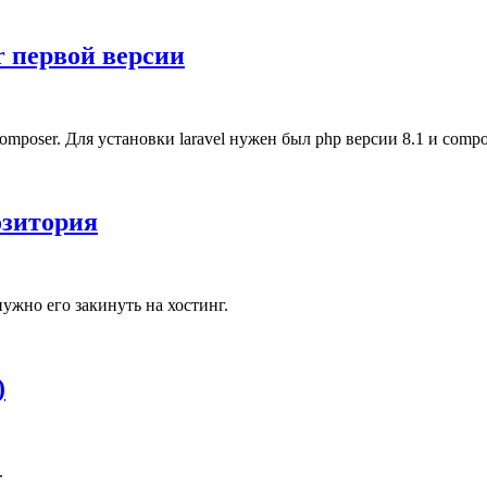
er первой версии
omposer. Для установки laravel нужен был php версии 8.1 и compo
озитория
нужно его закинуть на хостинг.
)
.