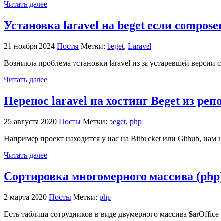
Читать далее
Установка laravel на beget если compos
21 ноября 2024
Посты
Метки:
beget
,
Laravel
Возникла проблема установки laravel из за устаревшей версии c
Читать далее
Перенос laravel на хостинг Beget из реп
25 августа 2020
Посты
Метки:
beget
,
php
Например проект находится у нас на Bitbucket или Github, нам 
Читать далее
Сортировка многомерного массива (php
2 марта 2020
Посты
Метки:
php
Есть таблица сотрудников в виде двумерного массива
$
arOffice 