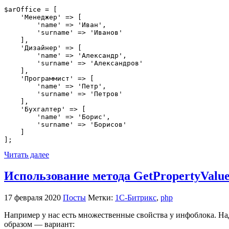
$arOffice = [

    'Менеджер' => [

        'name' => 'Иван',

        'surname' => 'Иванов'

    ],

    'Дизайнер' => [

        'name' => 'Александр',

        'surname' => 'Александров'

    ],

    'Программист' => [

        'name' => 'Петр',

        'surname' => 'Петров'

    ],

    'Бухгалтер' => [

        'name' => 'Борис',

        'surname' => 'Борисов'

    ]

];
Читать далее
Использование метода GetPropertyValues
17 февраля 2020
Посты
Метки:
1С-Битрикс
,
php
Например у нас есть множественные свойства у инфоблока. Над
образом — вариант: