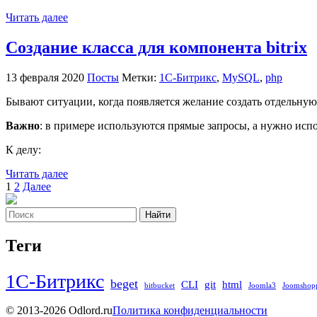
Читать далее
Создание класса для компонента bitrix
13 февраля 2020
Посты
Метки:
1С-Битрикс
,
MySQL
,
php
Бывают ситуации, когда появляется желание создать отдельную 
Важно
: в примере используются прямые запросы, а нужно ис
К делу:
Читать далее
Пагинация
1
2
Далее
записей
Найти
Теги
1С-Битрикс
beget
CLI
git
html
bitbucket
Joomla3
Joomshop
© 2013-2026 Odlord.ru
Политика конфиденциальности