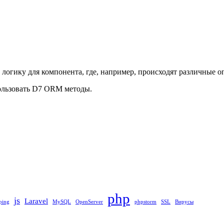
логику для компонента, где, например, происходят различные оп
пользовать D7 ORM методы.
php
js
Laravel
ping
MySQL
OpenServer
phpstorm
SSL
Вирусы