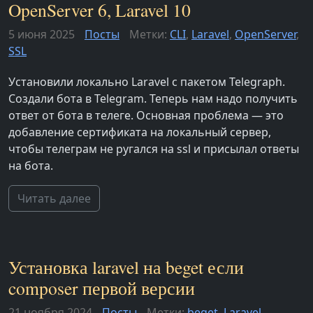
OpenServer 6, Laravel 10
5 июня 2025
Посты
Метки:
CLI
,
Laravel
,
OpenServer
,
SSL
Установили локально Laravel с пакетом Telegraph.
Создали бота в Telegram. Теперь нам надо получить
ответ от бота в телеге. Основная проблема — это
добавление сертификата на локальный сервер,
чтобы телеграм не ругался на ssl и присылал ответы
на бота.
Читать далее
Установка laravel на beget если
composer первой версии
21 ноября 2024
Посты
Метки:
beget
,
Laravel