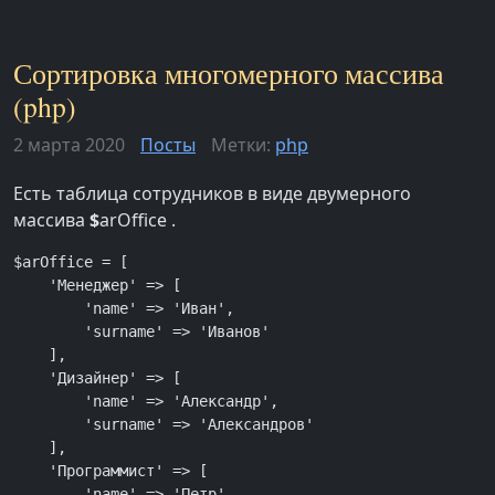
Сортировка многомерного массива
(php)
2 марта 2020
Посты
Метки:
php
Есть таблица сотрудников в виде двумерного
массива
$
arOffice .
$arOffice = [

    'Менеджер' => [

        'name' => 'Иван',

        'surname' => 'Иванов'

    ],

    'Дизайнер' => [

        'name' => 'Александр',

        'surname' => 'Александров'

    ],

    'Программист' => [

        'name' => 'Петр',
