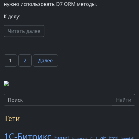
нужно использовать D7 ORM методы.
К делу:
Читать далее
Пагинация
1
2
Далее
записей
Найти
Теги
1С-Битрикс
beget
CLI
git
html
bitbucket
Joomla3