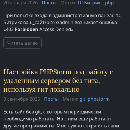
20 января 2026
Посты
Метки:
1С-Битрикс
,
php
При попытке входа в административную панель 1С
Битрикс ваш_сайт/bitrix/admin возникает ошибка
«403
Forbidden
Access Denied».
Читать далее
Настройка PHPStorm под работу с
удаленным сервером без гита,
используя гит локально
3 сентября 2025
Посты
Метки:
git
,
phpstorm
Есть сайт без git, с которым периодически
необходимо работать. Но с ним еще работают
другие программисты. Мне нужно сохранять свои