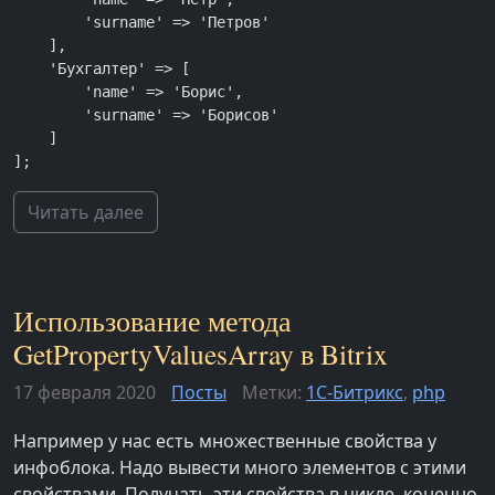
        'surname' => 'Петров'

    ],

    'Бухгалтер' => [

        'name' => 'Борис',

        'surname' => 'Борисов'

    ]

];
Читать далее
Использование метода
GetPropertyValuesArray в Bitrix
17 февраля 2020
Посты
Метки:
1С-Битрикс
,
php
Например у нас есть множественные свойства у
инфоблока. Надо вывести много элементов с этими
свойствами. Получать эти свойства в цикле, конечно