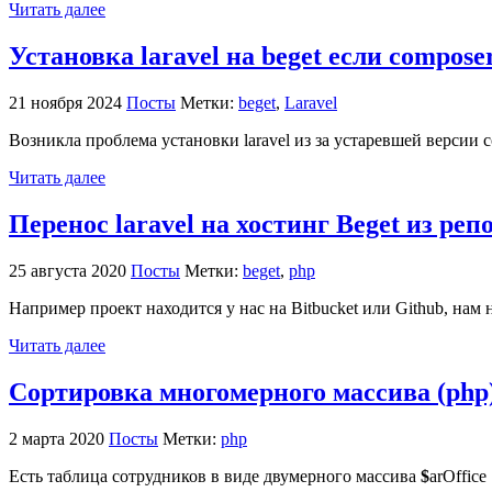
Читать далее
Установка laravel на beget если compos
21 ноября 2024
Посты
Метки:
beget
,
Laravel
Возникла проблема установки laravel из за устаревшей версии c
Читать далее
Перенос laravel на хостинг Beget из реп
25 августа 2020
Посты
Метки:
beget
,
php
Например проект находится у нас на Bitbucket или Github, нам 
Читать далее
Сортировка многомерного массива (php
2 марта 2020
Посты
Метки:
php
Есть таблица сотрудников в виде двумерного массива
$
arOffice 