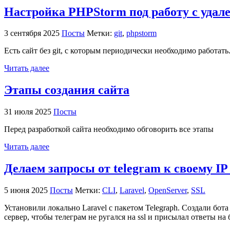
Настройка PHPStorm под работу с удале
3 сентября 2025
Посты
Метки:
git
,
phpstorm
Есть сайт без git, с которым периодически необходимо работат
Читать далее
Этапы создания сайта
31 июля 2025
Посты
Перед разработкой сайта необходимо обговорить все этапы
Читать далее
Делаем запросы от telegram к своему IP
5 июня 2025
Посты
Метки:
CLI
,
Laravel
,
OpenServer
,
SSL
Установили локально Laravel с пакетом Telegraph. Создали бот
сервер, чтобы телеграм не ругался на ssl и присылал ответы на 