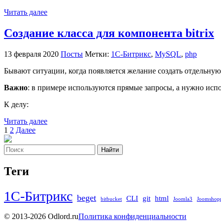
Читать далее
Создание класса для компонента bitrix
13 февраля 2020
Посты
Метки:
1С-Битрикс
,
MySQL
,
php
Бывают ситуации, когда появляется желание создать отдельную 
Важно
: в примере используются прямые запросы, а нужно ис
К делу:
Читать далее
Пагинация
1
2
Далее
записей
Найти
Теги
1С-Битрикс
beget
CLI
git
html
bitbucket
Joomla3
Joomshop
© 2013-2026 Odlord.ru
Политика конфиденциальности