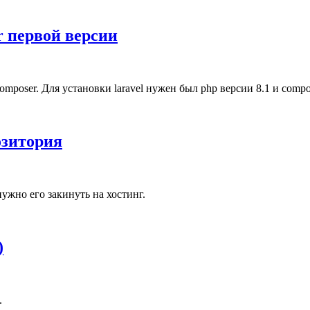
er первой версии
omposer. Для установки laravel нужен был php версии 8.1 и compo
озитория
нужно его закинуть на хостинг.
)
.