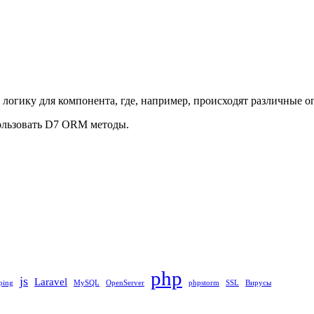
логику для компонента, где, например, происходят различные оп
пользовать D7 ORM методы.
php
js
Laravel
ping
MySQL
OpenServer
phpstorm
SSL
Вирусы