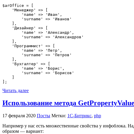
$arOffice = [

    'Менеджер' => [

        'name' => 'Иван',

        'surname' => 'Иванов'

    ],

    'Дизайнер' => [

        'name' => 'Александр',

        'surname' => 'Александров'

    ],

    'Программист' => [

        'name' => 'Петр',

        'surname' => 'Петров'

    ],

    'Бухгалтер' => [

        'name' => 'Борис',

        'surname' => 'Борисов'

    ]

];
Читать далее
Использование метода GetPropertyValues
17 февраля 2020
Посты
Метки:
1С-Битрикс
,
php
Например у нас есть множественные свойства у инфоблока. Над
образом — вариант: