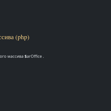
сива (php)
ного массива
$
arOffice .