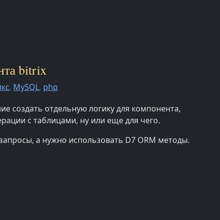
та bitrix
икс
,
MySQL
,
php
ие создать отдельную логику для компонента,
рации с таблицами, ну или еще для чего.
 запросы, а нужно использовать D7 ORM методы.