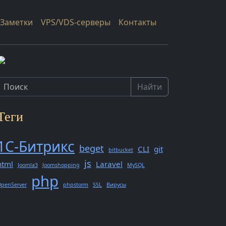
Заметки
VPS/VDS-серверы
Контакты
Найти
Теги
1С-Битрикс
beget
CLI
git
bitbucket
js
html
Laravel
Joomla3
Joomshopping
MySQL
php
penServer
phpstorm
SSL
Вирусы