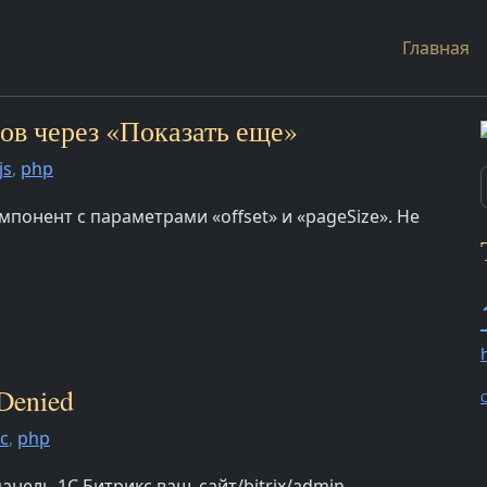
Главная
тов через «Показать еще»
js
,
php
понент с параметрами «offset» и «pageSize». Не
 Denied
O
с
,
php
анель 1С Битрикс ваш_сайт/bitrix/admin