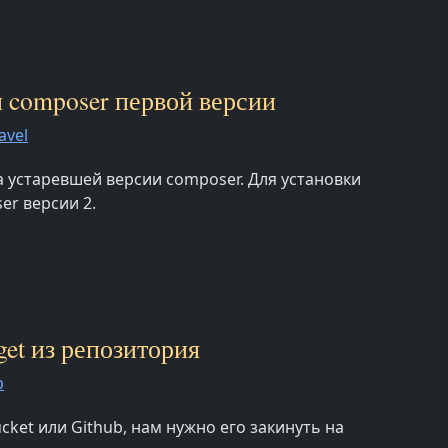
ли composer первой версии
avel
за устаревшей версии composer. Для установки
er версии 2.
get из репозитория
p
cket или Github, нам нужно его закинуть на