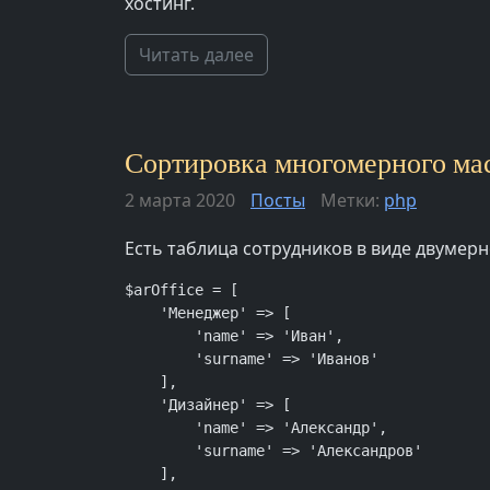
хостинг.
Читать далее
Сортировка многомерного мас
2 марта 2020
Посты
Метки:
php
Есть таблица сотрудников в виде двумер
$arOffice = [

    'Менеджер' => [

        'name' => 'Иван',

        'surname' => 'Иванов'

    ],

    'Дизайнер' => [

        'name' => 'Александр',

        'surname' => 'Александров'

    ],
