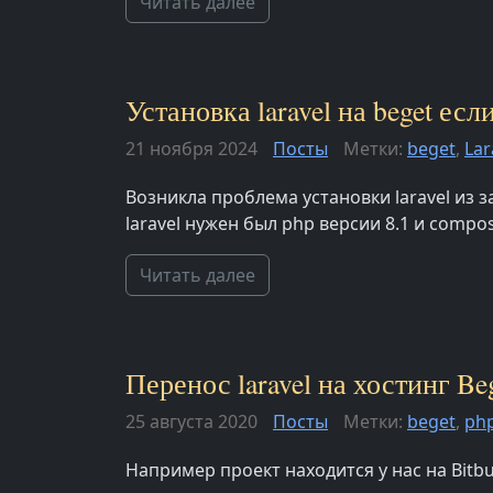
Читать далее
Установка laravel на beget ес
21 ноября 2024
Посты
Метки:
beget
,
Lar
Возникла проблема установки laravel из 
laravel нужен был php версии 8.1 и compos
Читать далее
Перенос laravel на хостинг Be
25 августа 2020
Посты
Метки:
beget
,
ph
Например проект находится у нас на Bitbu