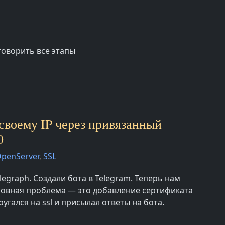
говорить все этапы
 своему IP через привязанный
0
penServer
,
SSL
legraph. Создали бота в Telegram. Теперь нам
сновная проблема — это добавление сертификата
угался на ssl и присылал ответы на бота.