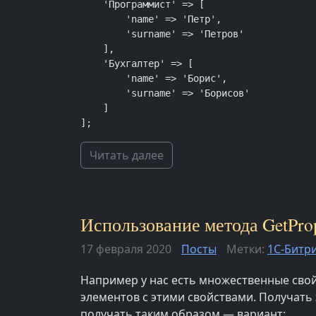
    'Программист' => [

        'name' => 'Петр',

        'surname' => 'Петров'

    ],

    'Бухгалтер' => [

        'name' => 'Борис',

        'surname' => 'Борисов'

    ]

];
Читать далее
Использование метода GetPrope
17 февраля 2020
Посты
Метки:
1С-Битр
Например у нас есть множественные свой
элементов с этими свойствами. Получать э
получать таким образом — вариант: