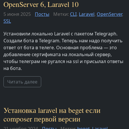
OpenServer 6, Laravel 10
5 июня 2025
Посты
Метки:
CLI
,
Laravel
,
OpenServer
,
SSL
Установили локально Laravel с пакетом Telegraph.
Создали бота в Telegram. Теперь нам надо получить
ответ от бота в телеге. Основная проблема — это
добавление сертификата на локальный сервер,
чтобы телеграм не ругался на ssl и присылал ответы
на бота.
Читать далее
Установка laravel на beget если
composer первой версии
21 ноября 2024
Посты
Метки:
beget
,
Laravel