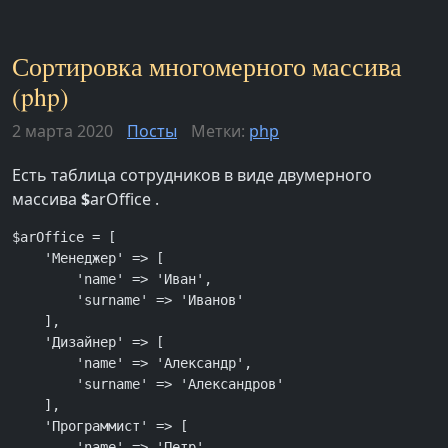
Сортировка многомерного массива
(php)
2 марта 2020
Посты
Метки:
php
Есть таблица сотрудников в виде двумерного
массива
$
arOffice .
$arOffice = [

    'Менеджер' => [

        'name' => 'Иван',

        'surname' => 'Иванов'

    ],

    'Дизайнер' => [

        'name' => 'Александр',

        'surname' => 'Александров'

    ],

    'Программист' => [

        'name' => 'Петр',
