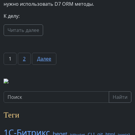
нужно использовать D7 ORM методы.
К делу:
Читать далее
Пагинация
1
2
Далее
записей
Найти
Теги
1С-Битрикс
beget
CLI
git
html
bitbucket
Joomla3