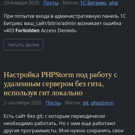
20 января 2026
Посты
Метки:
1С-Битрикс
,
php
При попытке входа в административную панель 1С
Битрикс ваш_сайт/bitrix/admin возникает ошибка
«403
Forbidden
Access Denied».
Читать далее
Настройка PHPStorm под работу с
удаленным сервером без гита,
используя гит локально
3 сентября 2025
Посты
Метки:
git
,
phpstorm
Есть сайт без git, с которым периодически
необходимо работать. Но с ним еще работают
другие программисты. Мне нужно сохранять свои