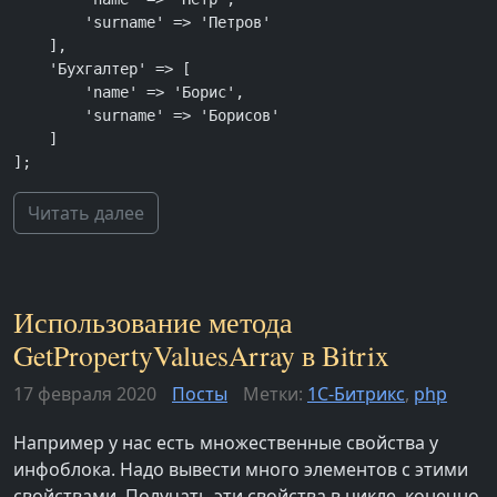
        'surname' => 'Петров'

    ],

    'Бухгалтер' => [

        'name' => 'Борис',

        'surname' => 'Борисов'

    ]

];
Читать далее
Использование метода
GetPropertyValuesArray в Bitrix
17 февраля 2020
Посты
Метки:
1С-Битрикс
,
php
Например у нас есть множественные свойства у
инфоблока. Надо вывести много элементов с этими
свойствами. Получать эти свойства в цикле, конечно