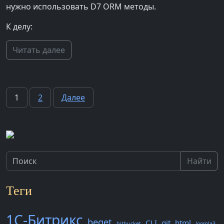
нужно использовать D7 ORM методы.
К делу:
Читать далее
Пагинация
1
2
Далее
записей
Найти
Теги
1С-Битрикс
beget
CLI
git
html
bitbucket
Joomla3