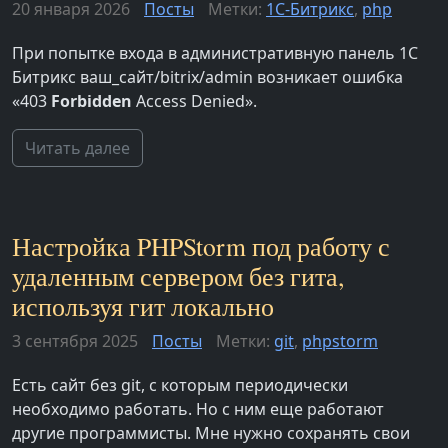
20 января 2026
Посты
Метки:
1С-Битрикс
,
php
При попытке входа в административную панель 1С
Битрикс ваш_сайт/bitrix/admin возникает ошибка
«403
Forbidden
Access Denied».
Читать далее
Настройка PHPStorm под работу с
удаленным сервером без гита,
используя гит локально
3 сентября 2025
Посты
Метки:
git
,
phpstorm
Есть сайт без git, с которым периодически
необходимо работать. Но с ним еще работают
другие программисты. Мне нужно сохранять свои