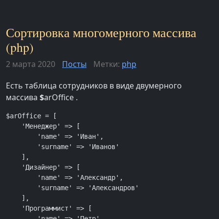
Сортировка многомерного массива
(php)
2 марта 2020
Посты
Метки:
php
Есть таблица сотрудников в виде двумерного
массива
$
arOffice .
$arOffice = [

    'Менеджер' => [

        'name' => 'Иван',

        'surname' => 'Иванов'

    ],

    'Дизайнер' => [

        'name' => 'Александр',

        'surname' => 'Александров'

    ],

    'Программист' => [

        'name' => 'Петр',
