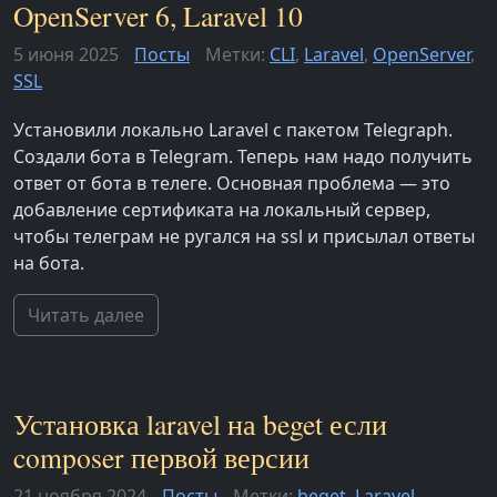
OpenServer 6, Laravel 10
5 июня 2025
Посты
Метки:
CLI
,
Laravel
,
OpenServer
,
SSL
Установили локально Laravel с пакетом Telegraph.
Создали бота в Telegram. Теперь нам надо получить
ответ от бота в телеге. Основная проблема — это
добавление сертификата на локальный сервер,
чтобы телеграм не ругался на ssl и присылал ответы
на бота.
Читать далее
Установка laravel на beget если
composer первой версии
21 ноября 2024
Посты
Метки:
beget
,
Laravel