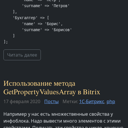
        'surname' => 'Петров'

    ],

    'Бухгалтер' => [

        'name' => 'Борис',

        'surname' => 'Борисов'

    ]

];
Читать далее
Использование метода
GetPropertyValuesArray в Bitrix
17 февраля 2020
Посты
Метки:
1С-Битрикс
,
php
Например у нас есть множественные свойства у
инфоблока. Надо вывести много элементов с этими
свойствами. Получать эти свойства в цикле, конечно