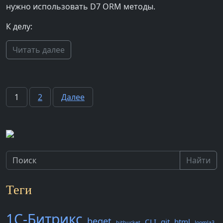
нужно использовать D7 ORM методы.
К делу:
Читать далее
Пагинация
1
2
Далее
записей
Найти
Теги
1С-Битрикс
beget
CLI
git
html
bitbucket
Joomla3