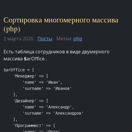
Сортировка многомерного массива
(php)
2 марта 2020
Посты
Метки:
php
Есть таблица сотрудников в виде двумерного
массива
$
arOffice .
$arOffice = [

    'Менеджер' => [

        'name' => 'Иван',

        'surname' => 'Иванов'

    ],

    'Дизайнер' => [

        'name' => 'Александр',

        'surname' => 'Александров'

    ],

    'Программист' => [

        'name' => 'Петр',
