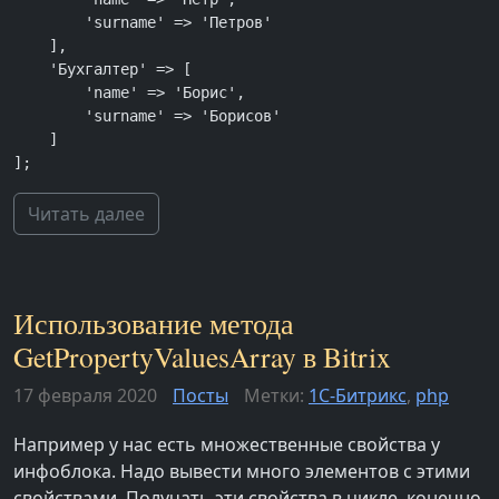
        'surname' => 'Петров'

    ],

    'Бухгалтер' => [

        'name' => 'Борис',

        'surname' => 'Борисов'

    ]

];
Читать далее
Использование метода
GetPropertyValuesArray в Bitrix
17 февраля 2020
Посты
Метки:
1С-Битрикс
,
php
Например у нас есть множественные свойства у
инфоблока. Надо вывести много элементов с этими
свойствами. Получать эти свойства в цикле, конечно