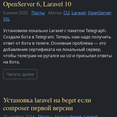
OpenServer 6, Laravel 10
5 июня 2025
Посты
Метки:
CLI
,
Laravel
,
OpenServer
,
SSL
Установили локально Laravel с пакетом Telegraph.
Создали бота в Telegram. Теперь нам надо получить
ответ от бота в телеге. Основная проблема — это
добавление сертификата на локальный сервер,
чтобы телеграм не ругался на ssl и присылал ответы
на бота.
Читать далее
Установка laravel на beget если
composer первой версии
21 ноября 2024
Посты
Метки:
beget
,
Laravel