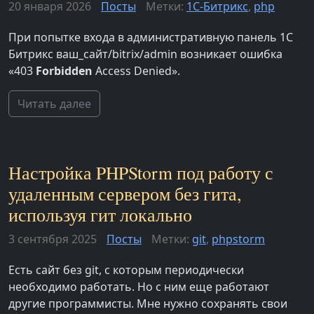
20 января 2026
Посты
Метки:
1С-Битрикс
,
php
При попытке входа в административную панель 1С
Битрикс ваш_сайт/bitrix/admin возникает ошибка
«403
Forbidden
Access Denied».
Читать далее
Настройка PHPStorm под работу с
удаленным сервером без гита,
используя гит локально
3 сентября 2025
Посты
Метки:
git
,
phpstorm
Есть сайт без git, с которым периодически
необходимо работать. Но с ним еще работают
другие программисты. Мне нужно сохранять свои