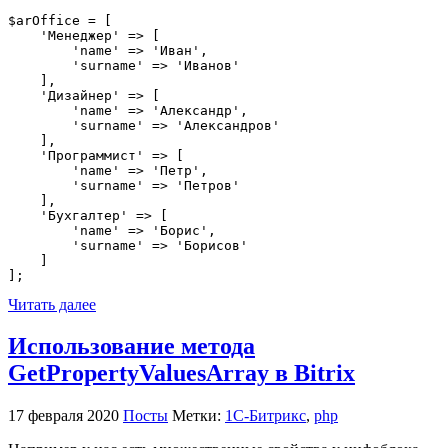
$arOffice = [

    'Менеджер' => [

        'name' => 'Иван',

        'surname' => 'Иванов'

    ],

    'Дизайнер' => [

        'name' => 'Александр',

        'surname' => 'Александров'

    ],

    'Программист' => [

        'name' => 'Петр',

        'surname' => 'Петров'

    ],

    'Бухгалтер' => [

        'name' => 'Борис',

        'surname' => 'Борисов'

    ]

];
Читать далее
Использование метода
GetPropertyValuesArray в Bitrix
17 февраля 2020
Посты
Метки:
1С-Битрикс
,
php