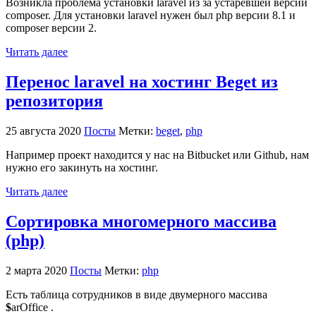
Возникла проблема установки laravel из за устаревшей версии
composer. Для установки laravel нужен был php версии 8.1 и
composer версии 2.
Читать далее
Перенос laravel на хостинг Beget из
репозитория
25 августа 2020
Посты
Метки:
beget
,
php
Например проект находится у нас на Bitbucket или Github, нам
нужно его закинуть на хостинг.
Читать далее
Сортировка многомерного массива
(php)
2 марта 2020
Посты
Метки:
php
Есть таблица сотрудников в виде двумерного массива
$
arOffice .