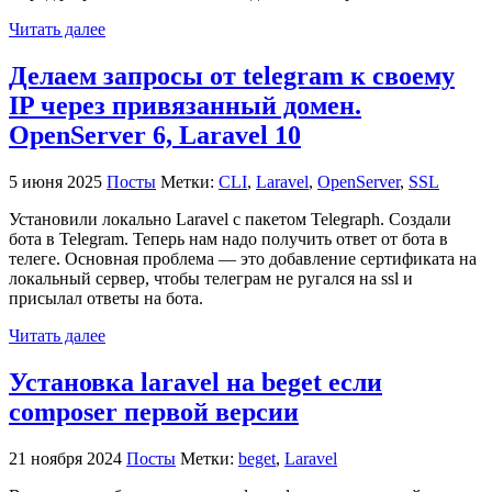
Читать далее
Делаем запросы от telegram к своему
IP через привязанный домен.
OpenServer 6, Laravel 10
5 июня 2025
Посты
Метки:
CLI
,
Laravel
,
OpenServer
,
SSL
Установили локально Laravel с пакетом Telegraph. Создали
бота в Telegram. Теперь нам надо получить ответ от бота в
телеге. Основная проблема — это добавление сертификата на
локальный сервер, чтобы телеграм не ругался на ssl и
присылал ответы на бота.
Читать далее
Установка laravel на beget если
composer первой версии
21 ноября 2024
Посты
Метки:
beget
,
Laravel