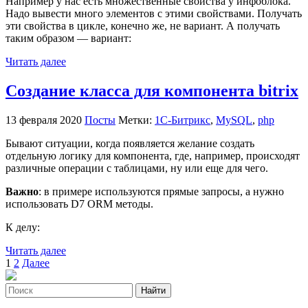
Например у нас есть множественные свойства у инфоблока.
Надо вывести много элементов с этими свойствами. Получать
эти свойства в цикле, конечно же, не вариант. А получать
таким образом — вариант:
Читать далее
Создание класса для компонента bitrix
13 февраля 2020
Посты
Метки:
1С-Битрикс
,
MySQL
,
php
Бывают ситуации, когда появляется желание создать
отдельную логику для компонента, где, например, происходят
различные операции с таблицами, ну или еще для чего.
Важно
: в примере используются прямые запросы, а нужно
использовать D7 ORM методы.
К делу:
Читать далее
Пагинация
1
2
Далее
записей
Найти