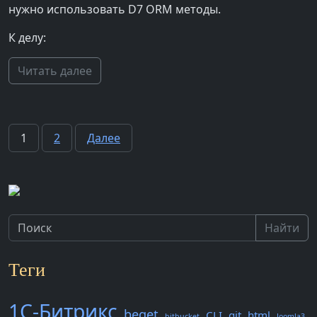
нужно использовать D7 ORM методы.
К делу:
Читать далее
Пагинация
1
2
Далее
записей
Найти
Теги
1С-Битрикс
beget
CLI
git
html
bitbucket
Joomla3