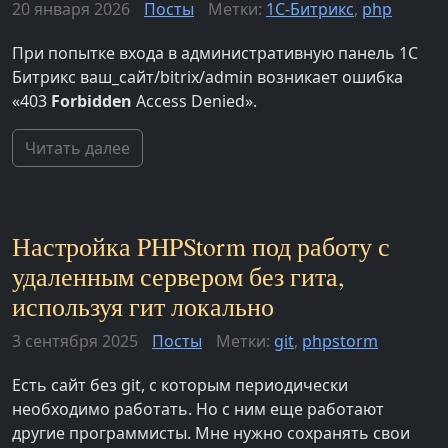
20 января 2026
Посты
Метки:
1С-Битрикс
,
php
При попытке входа в административную панель 1С
Битрикс ваш_сайт/bitrix/admin возникает ошибка
«403
Forbidden
Access Denied».
Читать далее
Настройка PHPStorm под работу с
удаленным сервером без гита,
используя гит локально
3 сентября 2025
Посты
Метки:
git
,
phpstorm
Есть сайт без git, с которым периодически
необходимо работать. Но с ним еще работают
другие программисты. Мне нужно сохранять свои