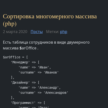
Сортировка многомерного массива
(php)
2 марта 2020
Посты
Метки:
php
Есть таблица сотрудников в виде двумерного
массива
$
arOffice .
$arOffice = [

    'Менеджер' => [

        'name' => 'Иван',

        'surname' => 'Иванов'

    ],

    'Дизайнер' => [

        'name' => 'Александр',

        'surname' => 'Александров'

    ],

    'Программист' => [

        'name' => 'Петр',
