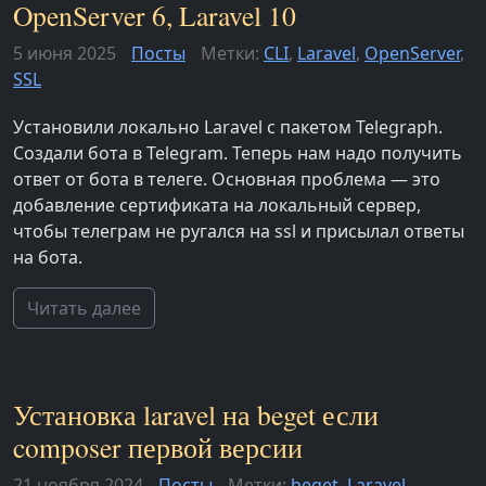
OpenServer 6, Laravel 10
5 июня 2025
Посты
Метки:
CLI
,
Laravel
,
OpenServer
,
SSL
Установили локально Laravel с пакетом Telegraph.
Создали бота в Telegram. Теперь нам надо получить
ответ от бота в телеге. Основная проблема — это
добавление сертификата на локальный сервер,
чтобы телеграм не ругался на ssl и присылал ответы
на бота.
Читать далее
Установка laravel на beget если
composer первой версии
21 ноября 2024
Посты
Метки:
beget
,
Laravel