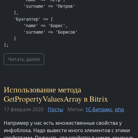
        'surname' => 'Петров'

    ],

    'Бухгалтер' => [

        'name' => 'Борис',

        'surname' => 'Борисов'

    ]

];
Читать далее
Использование метода
GetPropertyValuesArray в Bitrix
17 февраля 2020
Посты
Метки:
1С-Битрикс
,
php
Например у нас есть множественные свойства у
инфоблока. Надо вывести много элементов с этими
свойствами. Получать эти свойства в цикле, конечно