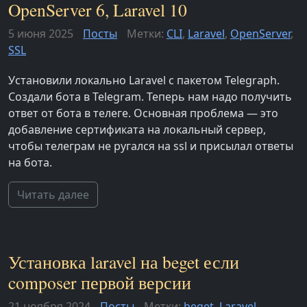
OpenServer 6, Laravel 10
5 июня 2025
Посты
Метки:
CLI
,
Laravel
,
OpenServer
,
SSL
Установили локально Laravel с пакетом Telegraph.
Создали бота в Telegram. Теперь нам надо получить
ответ от бота в телеге. Основная проблема — это
добавление сертификата на локальный сервер,
чтобы телеграм не ругался на ssl и присылал ответы
на бота.
Читать далее
Установка laravel на beget если
composer первой версии
21 ноября 2024
Посты
Метки:
beget
,
Laravel