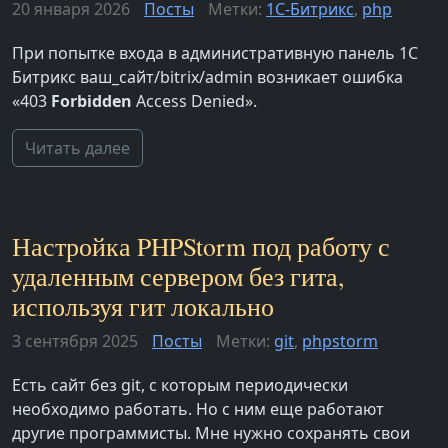
20 января 2026
Посты
Метки:
1С-Битрикс
,
php
При попытке входа в административную панель 1С
Битрикс ваш_сайт/bitrix/admin возникает ошибка
«403
Forbidden
Access Denied».
Читать далее
Настройка PHPStorm под работу с
удаленным сервером без гита,
используя гит локально
3 сентября 2025
Посты
Метки:
git
,
phpstorm
Есть сайт без git, с которым периодически
необходимо работать. Но с ним еще работают
другие программисты. Мне нужно сохранять свои