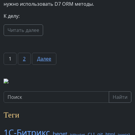
нужно использовать D7 ORM методы.
К делу:
Читать далее
Пагинация
1
2
Далее
записей
Найти
Теги
1С-Битрикс
beget
CLI
git
html
bitbucket
Joomla3