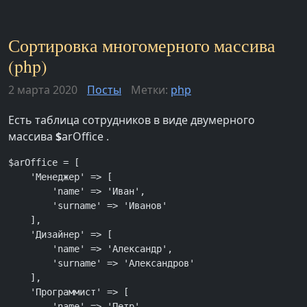
Сортировка многомерного массива
(php)
2 марта 2020
Посты
Метки:
php
Есть таблица сотрудников в виде двумерного
массива
$
arOffice .
$arOffice = [

    'Менеджер' => [

        'name' => 'Иван',

        'surname' => 'Иванов'

    ],

    'Дизайнер' => [

        'name' => 'Александр',

        'surname' => 'Александров'

    ],

    'Программист' => [

        'name' => 'Петр',
