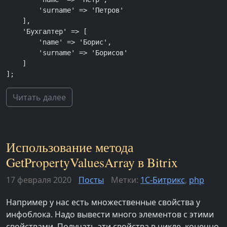
        'surname' => 'Петров'

    ],

    'Бухгалтер' => [

        'name' => 'Борис',

        'surname' => 'Борисов'

    ]

];
Читать далее
Использование метода
GetPropertyValuesArray в Bitrix
17 февраля 2020
Посты
Метки:
1С-Битрикс
,
php
Например у нас есть множественные свойства у
инфоблока. Надо вывести много элементов с этими
свойствами. Получать эти свойства в цикле, конечно