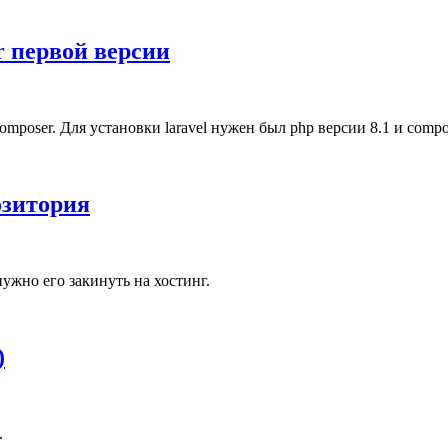
er первой версии
omposer. Для установки laravel нужен был php версии 8.1 и compo
озитория
нужно его закинуть на хостинг.
)
.