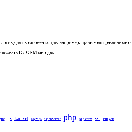
логику для компонента, где, например, происходят различные оп
пользовать D7 ORM методы.
php
js
Laravel
ping
MySQL
OpenServer
phpstorm
SSL
Вирусы