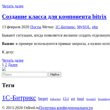
Читать далее
Создание класса для компонента bitrix
13 февраля 2020
Посты
Метки:
1С-Битрикс
,
MySQL
,
php
Бывают ситуации, когда появляется желание создать отдельную 
Важно
: в примере используются прямые запросы, а нужно ис
К делу:
Читать далее
Пагинация
1
2
Далее
записей
Найти
Теги
1С-Битрикс
beget
CLI
git
html
bitbucket
Joomla3
Joomshop
© 2013-2026 Odlord.ru
Политика конфиденциальности