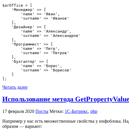
$arOffice = [

    'Менеджер' => [

        'name' => 'Иван',

        'surname' => 'Иванов'

    ],

    'Дизайнер' => [

        'name' => 'Александр',

        'surname' => 'Александров'

    ],

    'Программист' => [

        'name' => 'Петр',

        'surname' => 'Петров'

    ],

    'Бухгалтер' => [

        'name' => 'Борис',

        'surname' => 'Борисов'

    ]

];
Читать далее
Использование метода GetPropertyValues
17 февраля 2020
Посты
Метки:
1С-Битрикс
,
php
Например у нас есть множественные свойства у инфоблока. Над
образом — вариант: