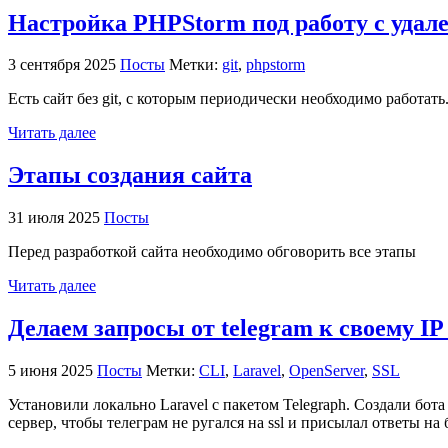
Настройка PHPStorm под работу с удале
3 сентября 2025
Посты
Метки:
git
,
phpstorm
Есть сайт без git, с которым периодически необходимо работат
Читать далее
Этапы создания сайта
31 июля 2025
Посты
Перед разработкой сайта необходимо обговорить все этапы
Читать далее
Делаем запросы от telegram к своему IP
5 июня 2025
Посты
Метки:
CLI
,
Laravel
,
OpenServer
,
SSL
Установили локально Laravel с пакетом Telegraph. Создали бот
сервер, чтобы телеграм не ругался на ssl и присылал ответы на 