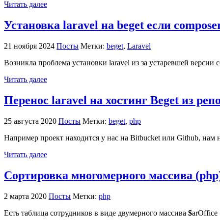
Читать далее
Установка laravel на beget если compos
21 ноября 2024
Посты
Метки:
beget
,
Laravel
Возникла проблема установки laravel из за устаревшей версии c
Читать далее
Перенос laravel на хостинг Beget из реп
25 августа 2020
Посты
Метки:
beget
,
php
Например проект находится у нас на Bitbucket или Github, нам 
Читать далее
Сортировка многомерного массива (php
2 марта 2020
Посты
Метки:
php
Есть таблица сотрудников в виде двумерного массива
$
arOffice 