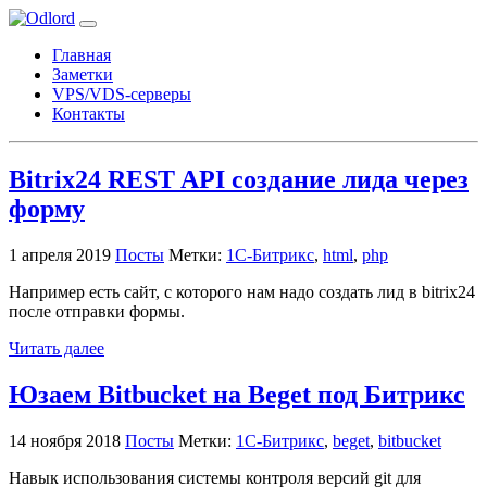
Главная
Заметки
VPS/VDS-серверы
Контакты
Bitrix24 REST API создание лида через
форму
1 апреля 2019
Посты
Метки:
1С-Битрикс
,
html
,
php
Например есть сайт, с которого нам надо создать лид в bitrix24
после отправки формы.
Читать далее
Юзаем Bitbucket на Beget под Битрикс
14 ноября 2018
Посты
Метки:
1С-Битрикс
,
beget
,
bitbucket
Навык использования системы контроля версий git для