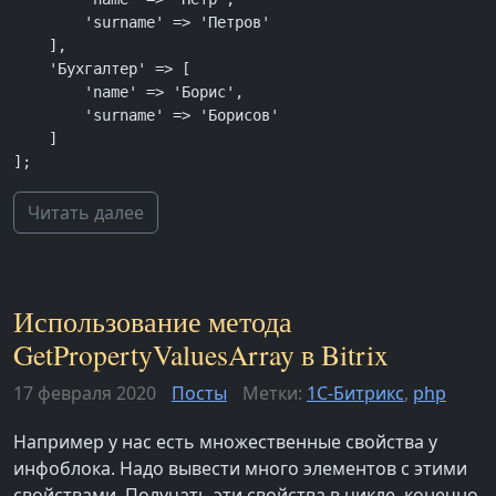
        'surname' => 'Петров'

    ],

    'Бухгалтер' => [

        'name' => 'Борис',

        'surname' => 'Борисов'

    ]

];
Читать далее
Использование метода
GetPropertyValuesArray в Bitrix
17 февраля 2020
Посты
Метки:
1С-Битрикс
,
php
Например у нас есть множественные свойства у
инфоблока. Надо вывести много элементов с этими
свойствами. Получать эти свойства в цикле, конечно