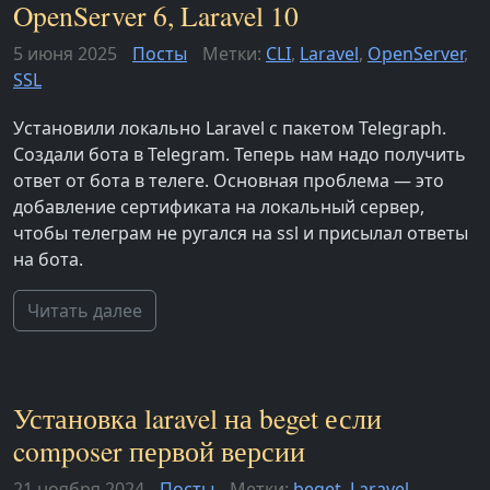
OpenServer 6, Laravel 10
5 июня 2025
Посты
Метки:
CLI
,
Laravel
,
OpenServer
,
SSL
Установили локально Laravel с пакетом Telegraph.
Создали бота в Telegram. Теперь нам надо получить
ответ от бота в телеге. Основная проблема — это
добавление сертификата на локальный сервер,
чтобы телеграм не ругался на ssl и присылал ответы
на бота.
Читать далее
Установка laravel на beget если
composer первой версии
21 ноября 2024
Посты
Метки:
beget
,
Laravel