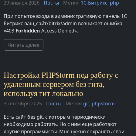
20 января 2026
Посты
Метки:
1С-Битрикс
,
php
При попытке входа в административную панель 1С
Битрикс ваш_сайт/bitrix/admin возникает ошибка
«403
Forbidden
Access Denied».
Читать далее
Настройка PHPStorm под работу с
удаленным сервером без гита,
используя гит локально
3 сентября 2025
Посты
Метки:
git
,
phpstorm
Есть сайт без git, с которым периодически
необходимо работать. Но с ним еще работают
другие программисты. Мне нужно сохранять свои