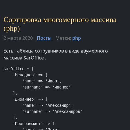
Сортировка многомерного массива
(php)
2 марта 2020
Посты
Метки:
php
Есть таблица сотрудников в виде двумерного
массива
$
arOffice .
$arOffice = [

    'Менеджер' => [

        'name' => 'Иван',

        'surname' => 'Иванов'

    ],

    'Дизайнер' => [

        'name' => 'Александр',

        'surname' => 'Александров'

    ],

    'Программист' => [

        'name' => 'Петр',
