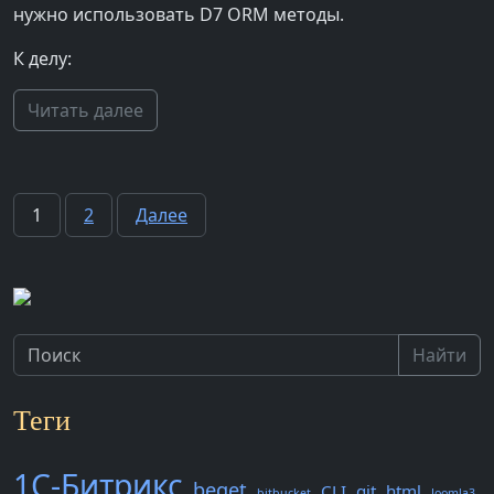
нужно использовать D7 ORM методы.
К делу:
Читать далее
Пагинация
1
2
Далее
записей
Найти
Теги
1С-Битрикс
beget
CLI
git
html
bitbucket
Joomla3