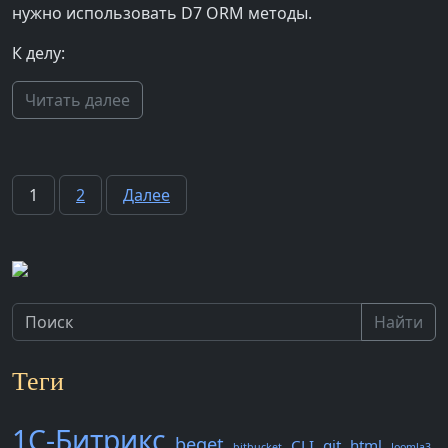
нужно использовать D7 ORM методы.
К делу:
Читать далее
Пагинация
1
2
Далее
записей
Найти
Теги
1С-Битрикс
beget
CLI
git
html
bitbucket
Joomla3