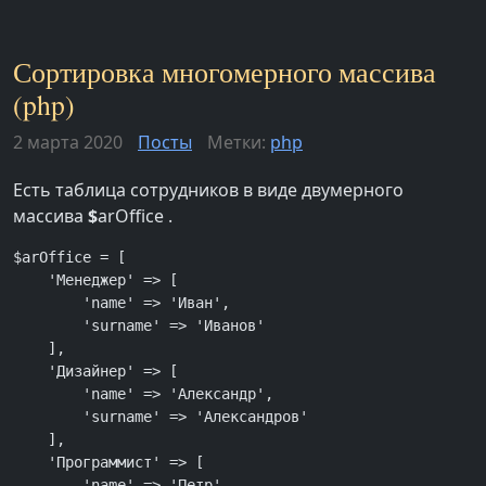
Сортировка многомерного массива
(php)
2 марта 2020
Посты
Метки:
php
Есть таблица сотрудников в виде двумерного
массива
$
arOffice .
$arOffice = [

    'Менеджер' => [

        'name' => 'Иван',

        'surname' => 'Иванов'

    ],

    'Дизайнер' => [

        'name' => 'Александр',

        'surname' => 'Александров'

    ],

    'Программист' => [

        'name' => 'Петр',
