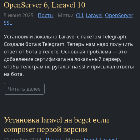
OpenServer 6, Laravel 10
5 июня 2025
Посты
Метки:
CLI
,
Laravel
,
OpenServer
,
SSL
Установили локально Laravel с пакетом Telegraph.
Создали бота в Telegram. Теперь нам надо получить
ответ от бота в телеге. Основная проблема — это
добавление сертификата на локальный сервер,
чтобы телеграм не ругался на ssl и присылал ответы
на бота.
Читать далее
Установка laravel на beget если
composer первой версии
21 ноября 2024
Посты
Метки:
beget
,
Laravel