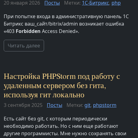
20 января 2026
Посты
Метки:
1С-Битрикс
,
php
При попытке входа в административную панель 1С
Битрикс ваш_сайт/bitrix/admin возникает ошибка
«403
Forbidden
Access Denied».
Читать далее
Настройка PHPStorm под работу с
удаленным сервером без гита,
используя гит локально
3 сентября 2025
Посты
Метки:
git
,
phpstorm
Есть сайт без git, с которым периодически
необходимо работать. Но с ним еще работают
другие программисты. Мне нужно сохранять свои