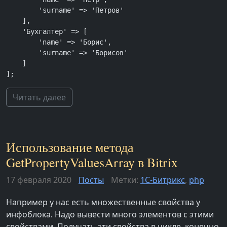
        'surname' => 'Петров'

    ],

    'Бухгалтер' => [

        'name' => 'Борис',

        'surname' => 'Борисов'

    ]

];
Читать далее
Использование метода
GetPropertyValuesArray в Bitrix
17 февраля 2020
Посты
Метки:
1С-Битрикс
,
php
Например у нас есть множественные свойства у
инфоблока. Надо вывести много элементов с этими
свойствами. Получать эти свойства в цикле, конечно