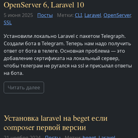
OpenServer 6, Laravel 10
5 июня 2025
Посты
Метки:
CLI
,
Laravel
,
OpenServer
,
SSL
Установили локально Laravel с пакетом Telegraph.
Создали бота в Telegram. Теперь нам надо получить
ответ от бота в телеге. Основная проблема — это
добавление сертификата на локальный сервер,
чтобы телеграм не ругался на ssl и присылал ответы
на бота.
Читать далее
Установка laravel на beget если
composer первой версии
21 ноября 2024
Посты
Метки:
beget
,
Laravel