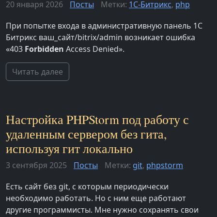
20 января 2026
Посты
Метки:
1С-Битрикс
,
php
При попытке входа в административную панель 1С
Битрикс ваш_сайт/bitrix/admin возникает ошибка
«403
Forbidden
Access Denied».
Читать далее
Настройка PHPStorm под работу с
удаленным сервером без гита,
используя гит локально
3 сентября 2025
Посты
Метки:
git
,
phpstorm
Есть сайт без git, с которым периодически
необходимо работать. Но с ним еще работают
другие программисты. Мне нужно сохранять свои