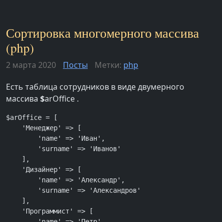
Сортировка многомерного массива
(php)
2 марта 2020
Посты
Метки:
php
Есть таблица сотрудников в виде двумерного
массива
$
arOffice .
$arOffice = [

    'Менеджер' => [

        'name' => 'Иван',

        'surname' => 'Иванов'

    ],

    'Дизайнер' => [

        'name' => 'Александр',

        'surname' => 'Александров'

    ],

    'Программист' => [

        'name' => 'Петр',
