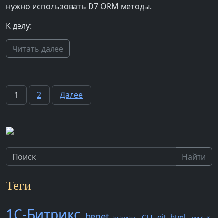
нужно использовать D7 ORM методы.
К делу:
Читать далее
Пагинация
1
2
Далее
записей
Найти
Теги
1С-Битрикс
beget
CLI
git
html
bitbucket
Joomla3