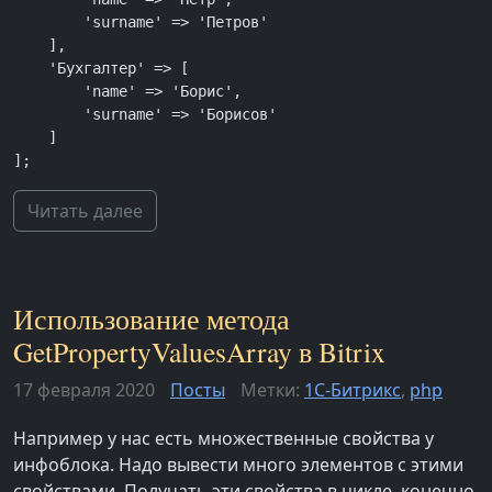
        'surname' => 'Петров'

    ],

    'Бухгалтер' => [

        'name' => 'Борис',

        'surname' => 'Борисов'

    ]

];
Читать далее
Использование метода
GetPropertyValuesArray в Bitrix
17 февраля 2020
Посты
Метки:
1С-Битрикс
,
php
Например у нас есть множественные свойства у
инфоблока. Надо вывести много элементов с этими
свойствами. Получать эти свойства в цикле, конечно