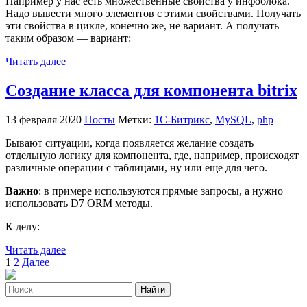
Например у нас есть множественные свойства у инфоблока.
Надо вывести много элементов с этими свойствами. Получать
эти свойства в цикле, конечно же, не вариант. А получать
таким образом — вариант:
Читать далее
Создание класса для компонента bitrix
13 февраля 2020
Посты
Метки:
1С-Битрикс
,
MySQL
,
php
Бывают ситуации, когда появляется желание создать
отдельную логику для компонента, где, например, происходят
различные операции с таблицами, ну или еще для чего.
Важно
: в примере используются прямые запросы, а нужно
использовать D7 ORM методы.
К делу:
Читать далее
Пагинация
1
2
Далее
записей
Найти