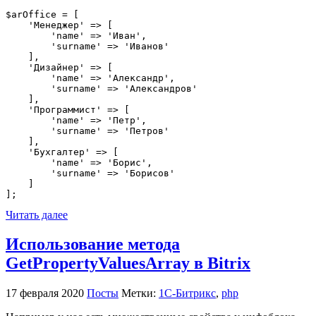
$arOffice = [

    'Менеджер' => [

        'name' => 'Иван',

        'surname' => 'Иванов'

    ],

    'Дизайнер' => [

        'name' => 'Александр',

        'surname' => 'Александров'

    ],

    'Программист' => [

        'name' => 'Петр',

        'surname' => 'Петров'

    ],

    'Бухгалтер' => [

        'name' => 'Борис',

        'surname' => 'Борисов'

    ]

];
Читать далее
Использование метода
GetPropertyValuesArray в Bitrix
17 февраля 2020
Посты
Метки:
1С-Битрикс
,
php