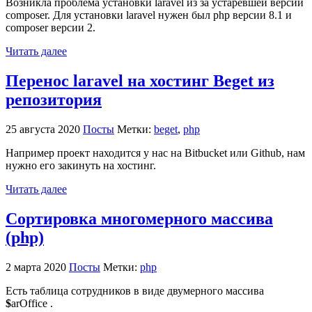
Возникла проблема установки laravel из за устаревшей версии
composer. Для установки laravel нужен был php версии 8.1 и
composer версии 2.
Читать далее
Перенос laravel на хостинг Beget из
репозитория
25 августа 2020
Посты
Метки:
beget
,
php
Например проект находится у нас на Bitbucket или Github, нам
нужно его закинуть на хостинг.
Читать далее
Сортировка многомерного массива
(php)
2 марта 2020
Посты
Метки:
php
Есть таблица сотрудников в виде двумерного массива
$
arOffice .