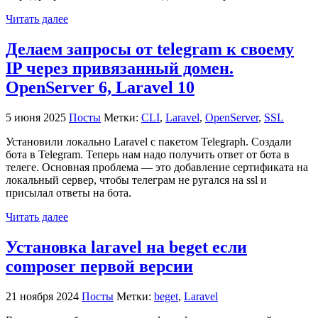
Читать далее
Делаем запросы от telegram к своему
IP через привязанный домен.
OpenServer 6, Laravel 10
5 июня 2025
Посты
Метки:
CLI
,
Laravel
,
OpenServer
,
SSL
Установили локально Laravel с пакетом Telegraph. Создали
бота в Telegram. Теперь нам надо получить ответ от бота в
телеге. Основная проблема — это добавление сертификата на
локальный сервер, чтобы телеграм не ругался на ssl и
присылал ответы на бота.
Читать далее
Установка laravel на beget если
composer первой версии
21 ноября 2024
Посты
Метки:
beget
,
Laravel