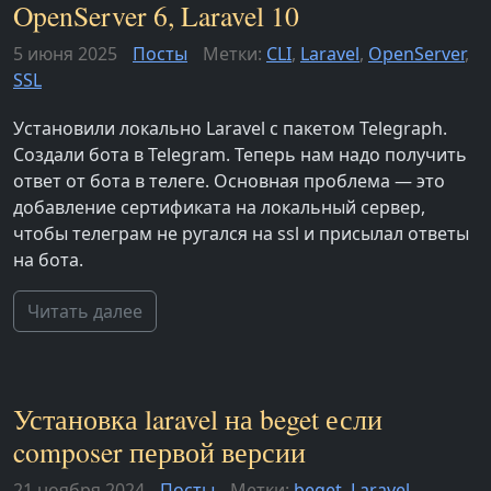
OpenServer 6, Laravel 10
5 июня 2025
Посты
Метки:
CLI
,
Laravel
,
OpenServer
,
SSL
Установили локально Laravel с пакетом Telegraph.
Создали бота в Telegram. Теперь нам надо получить
ответ от бота в телеге. Основная проблема — это
добавление сертификата на локальный сервер,
чтобы телеграм не ругался на ssl и присылал ответы
на бота.
Читать далее
Установка laravel на beget если
composer первой версии
21 ноября 2024
Посты
Метки:
beget
,
Laravel