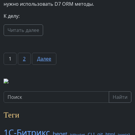
нужно использовать D7 ORM методы.
К делу:
Читать далее
Пагинация
1
2
Далее
записей
Найти
Теги
1С-Битрикс
beget
CLI
git
html
bitbucket
Joomla3