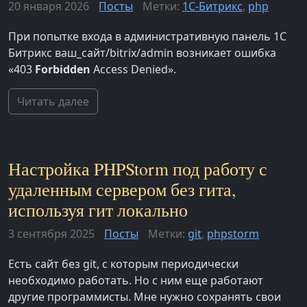
20 января 2026
Посты
Метки:
1С-Битрикс
,
php
При попытке входа в административную панель 1С
Битрикс ваш_сайт/bitrix/admin возникает ошибка
«403
Forbidden
Access Denied».
Читать далее
Настройка PHPStorm под работу с
удаленным сервером без гита,
используя гит локально
3 сентября 2025
Посты
Метки:
git
,
phpstorm
Есть сайт без git, с которым периодически
необходимо работать. Но с ним еще работают
другие программисты. Мне нужно сохранять свои