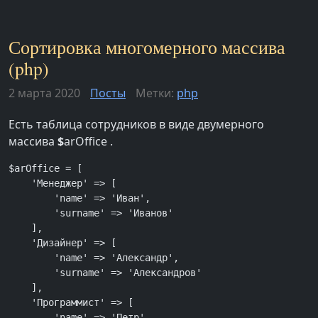
Сортировка многомерного массива
(php)
2 марта 2020
Посты
Метки:
php
Есть таблица сотрудников в виде двумерного
массива
$
arOffice .
$arOffice = [

    'Менеджер' => [

        'name' => 'Иван',

        'surname' => 'Иванов'

    ],

    'Дизайнер' => [

        'name' => 'Александр',

        'surname' => 'Александров'

    ],

    'Программист' => [

        'name' => 'Петр',
