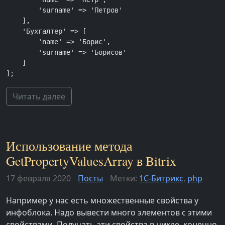
        'surname' => 'Петров'

    ],

    'Бухгалтер' => [

        'name' => 'Борис',

        'surname' => 'Борисов'

    ]

];
Читать далее
Использование метода
GetPropertyValuesArray в Bitrix
17 февраля 2020
Посты
Метки:
1С-Битрикс
,
php
Например у нас есть множественные свойства у
инфоблока. Надо вывести много элементов с этими
свойствами. Получать эти свойства в цикле, конечно