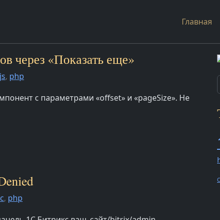
Главная
тов через «Показать еще»
js
,
php
понент с параметрами «offset» и «pageSize». Не
 Denied
O
с
,
php
анель 1С Битрикс ваш_сайт/bitrix/admin