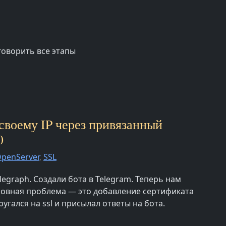
говорить все этапы
 своему IP через привязанный
0
penServer
,
SSL
legraph. Создали бота в Telegram. Теперь нам
сновная проблема — это добавление сертификата
угался на ssl и присылал ответы на бота.