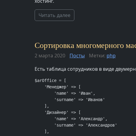
хостинг.
Читать далее
Сортировка многомерного мас
2 марта 2020
Посты
Метки:
php
Есть таблица сотрудников в виде двумер
$arOffice = [

    'Менеджер' => [

        'name' => 'Иван',

        'surname' => 'Иванов'

    ],

    'Дизайнер' => [

        'name' => 'Александр',

        'surname' => 'Александров'

    ],
