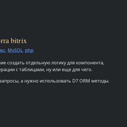
та bitrix
икс
,
MySQL
,
php
ие создать отдельную логику для компонента,
рации с таблицами, ну или еще для чего.
 запросы, а нужно использовать D7 ORM методы.