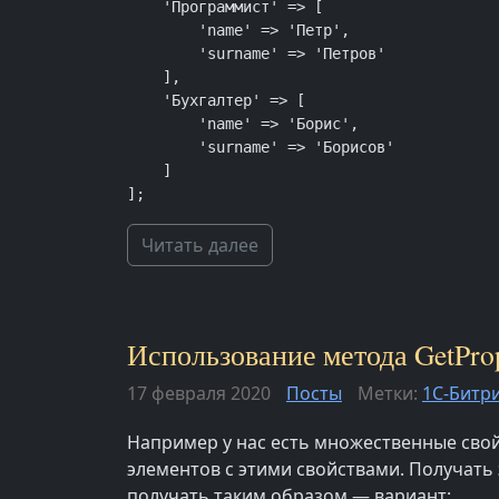
    'Программист' => [

        'name' => 'Петр',

        'surname' => 'Петров'

    ],

    'Бухгалтер' => [

        'name' => 'Борис',

        'surname' => 'Борисов'

    ]

];
Читать далее
Использование метода GetPrope
17 февраля 2020
Посты
Метки:
1С-Битр
Например у нас есть множественные свой
элементов с этими свойствами. Получать э
получать таким образом — вариант: