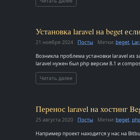
Читать далее
Установка laravel на beget ес
21 ноября 2024
Посты
Метки:
beget
,
Lar
Возникла проблема установки laravel из 
laravel нужен был php версии 8.1 и compos
Читать далее
Перенос laravel на хостинг Be
25 августа 2020
Посты
Метки:
beget
,
ph
Например проект находится у нас на Bitbu