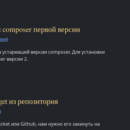
ли composer первой версии
avel
за устаревшей версии composer. Для установки
er версии 2.
get из репозитория
p
cket или Github, нам нужно его закинуть на