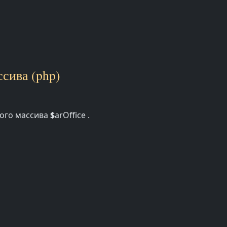
сива (php)
ного массива
$
arOffice .