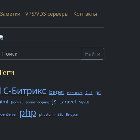
Заметки
VPS/VDS-серверы
Контакты
Найти
Теги
1С-Битрикс
beget
CLI
git
bitbucket
js
html
Laravel
Joomla3
Joomshopping
MySQL
php
penServer
phpstorm
SSL
Вирусы