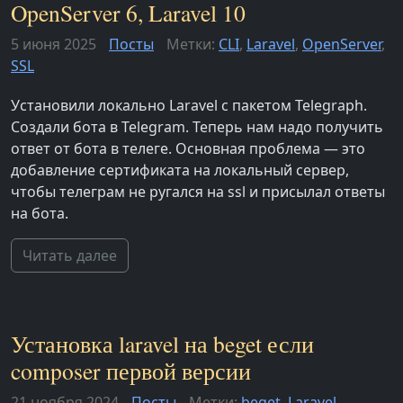
OpenServer 6, Laravel 10
5 июня 2025
Посты
Метки:
CLI
,
Laravel
,
OpenServer
,
SSL
Установили локально Laravel с пакетом Telegraph.
Создали бота в Telegram. Теперь нам надо получить
ответ от бота в телеге. Основная проблема — это
добавление сертификата на локальный сервер,
чтобы телеграм не ругался на ssl и присылал ответы
на бота.
Читать далее
Установка laravel на beget если
composer первой версии
21 ноября 2024
Посты
Метки:
beget
,
Laravel