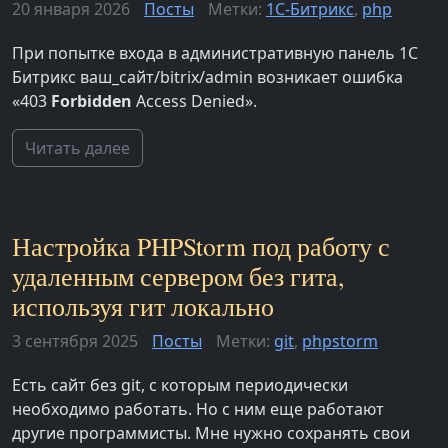
20 января 2026
Посты
Метки:
1С-Битрикс
,
php
При попытке входа в административную панель 1С
Битрикс ваш_сайт/bitrix/admin возникает ошибка
«403
Forbidden
Access Denied».
Читать далее
Настройка PHPStorm под работу с
удаленным сервером без гита,
используя гит локально
3 сентября 2025
Посты
Метки:
git
,
phpstorm
Есть сайт без git, с которым периодически
необходимо работать. Но с ним еще работают
другие программисты. Мне нужно сохранять свои