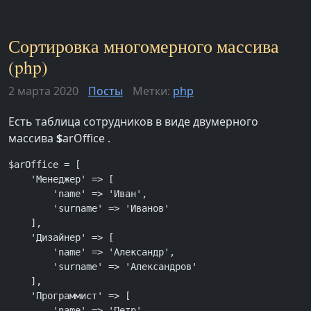
Сортировка многомерного массива
(php)
2 марта 2020
Посты
Метки:
php
Есть таблица сотрудников в виде двумерного
массива
$
arOffice .
$arOffice = [

    'Менеджер' => [

        'name' => 'Иван',

        'surname' => 'Иванов'

    ],

    'Дизайнер' => [

        'name' => 'Александр',

        'surname' => 'Александров'

    ],

    'Программист' => [

        'name' => 'Петр',
