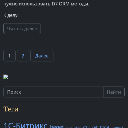
нужно использовать D7 ORM методы.
К делу:
Читать далее
Пагинация
1
2
Далее
записей
Найти
Теги
1С-Битрикс
beget
CLI
git
html
bitbucket
Joomla3