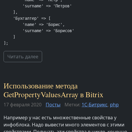
        'surname' => 'Петров'

    ],

    'Бухгалтер' => [

        'name' => 'Борис',

        'surname' => 'Борисов'

    ]

];
Читать далее
Использование метода
GetPropertyValuesArray в Bitrix
17 февраля 2020
Посты
Метки:
1С-Битрикс
,
php
Например у нас есть множественные свойства у
инфоблока. Надо вывести много элементов с этими
свойствами. Получать эти свойства в цикле, конечно