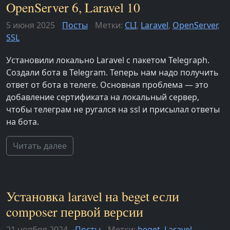
OpenServer 6, Laravel 10
5 июня 2025
Посты
Метки:
CLI
,
Laravel
,
OpenServer
,
SSL
Установили локально Laravel с пакетом Telegraph.
Создали бота в Telegram. Теперь нам надо получить
ответ от бота в телеге. Основная проблема — это
добавление сертификата на локальный сервер,
чтобы телеграм не ругался на ssl и присылал ответы
на бота.
Читать далее
Установка laravel на beget если
composer первой версии
21 ноября 2024
Посты
Метки:
beget
,
Laravel