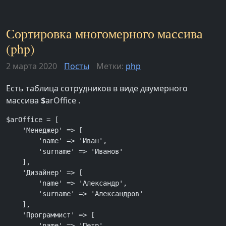
Сортировка многомерного массива
(php)
2 марта 2020
Посты
Метки:
php
Есть таблица сотрудников в виде двумерного
массива
$
arOffice .
$arOffice = [

    'Менеджер' => [

        'name' => 'Иван',

        'surname' => 'Иванов'

    ],

    'Дизайнер' => [

        'name' => 'Александр',

        'surname' => 'Александров'

    ],

    'Программист' => [

        'name' => 'Петр',
