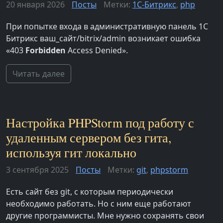
20 января 2026
Посты
Метки:
1С-Битрикс
,
php
При попытке входа в административную панель 1С
Битрикс ваш_сайт/bitrix/admin возникает ошибка
«403
Forbidden
Access Denied».
Читать далее
Настройка PHPStorm под работу с
удаленным сервером без гита,
используя гит локально
3 сентября 2025
Посты
Метки:
git
,
phpstorm
Есть сайт без git, с которым периодически
необходимо работать. Но с ним еще работают
другие программисты. Мне нужно сохранять свои