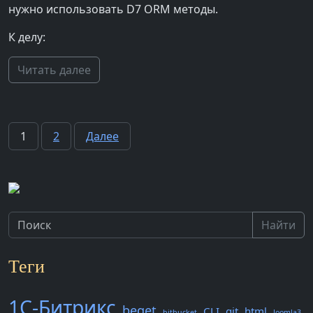
нужно использовать D7 ORM методы.
К делу:
Читать далее
Пагинация
1
2
Далее
записей
Найти
Теги
1С-Битрикс
beget
CLI
git
html
bitbucket
Joomla3