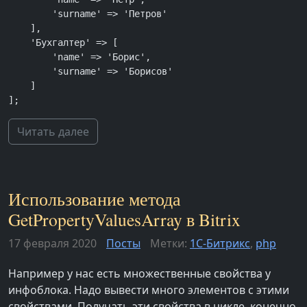
        'surname' => 'Петров'

    ],

    'Бухгалтер' => [

        'name' => 'Борис',

        'surname' => 'Борисов'

    ]

];
Читать далее
Использование метода
GetPropertyValuesArray в Bitrix
17 февраля 2020
Посты
Метки:
1С-Битрикс
,
php
Например у нас есть множественные свойства у
инфоблока. Надо вывести много элементов с этими
свойствами. Получать эти свойства в цикле, конечно