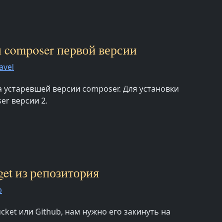
ли composer первой версии
avel
за устаревшей версии composer. Для установки
er версии 2.
get из репозитория
p
cket или Github, нам нужно его закинуть на