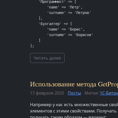
    'Программист' => [

        'name' => 'Петр',

        'surname' => 'Петров'

    ],

    'Бухгалтер' => [

        'name' => 'Борис',

        'surname' => 'Борисов'

    ]

];
Читать далее
Использование метода GetPrope
17 февраля 2020
Посты
Метки:
1С-Битр
Например у нас есть множественные свой
элементов с этими свойствами. Получать э
получать таким образом — вариант: