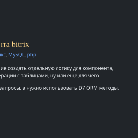
та bitrix
икс
,
MySQL
,
php
ие создать отдельную логику для компонента,
рации с таблицами, ну или еще для чего.
 запросы, а нужно использовать D7 ORM методы.