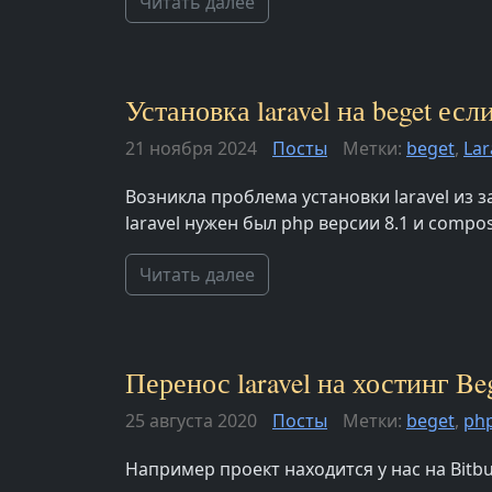
Читать далее
Установка laravel на beget ес
21 ноября 2024
Посты
Метки:
beget
,
Lar
Возникла проблема установки laravel из 
laravel нужен был php версии 8.1 и compos
Читать далее
Перенос laravel на хостинг Be
25 августа 2020
Посты
Метки:
beget
,
ph
Например проект находится у нас на Bitbu