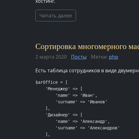
хостинг.
Читать далее
Сортировка многомерного мас
2 марта 2020
Посты
Метки:
php
Есть таблица сотрудников в виде двумер
$arOffice = [

    'Менеджер' => [

        'name' => 'Иван',

        'surname' => 'Иванов'

    ],

    'Дизайнер' => [

        'name' => 'Александр',

        'surname' => 'Александров'

    ],
