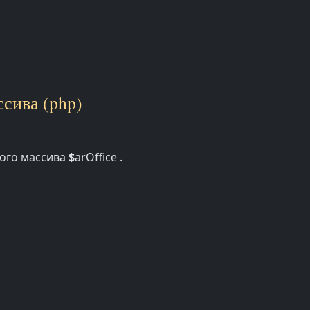
сива (php)
ного массива
$
arOffice .