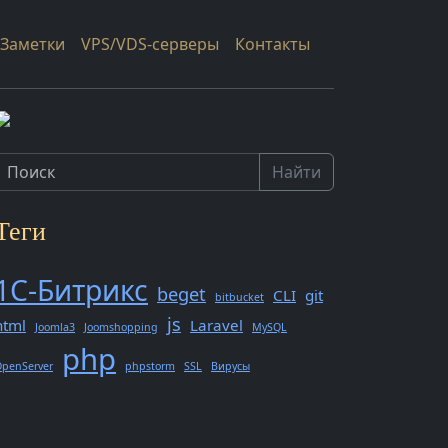
Заметки
VPS/VDS-серверы
Контакты
Найти
Теги
1С-Битрикс
beget
CLI
git
bitbucket
js
html
Laravel
Joomla3
Joomshopping
MySQL
php
penServer
phpstorm
SSL
Вирусы