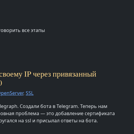
говорить все этапы
 своему IP через привязанный
0
penServer
,
SSL
legraph. Создали бота в Telegram. Теперь нам
сновная проблема — это добавление сертификата
угался на ssl и присылал ответы на бота.