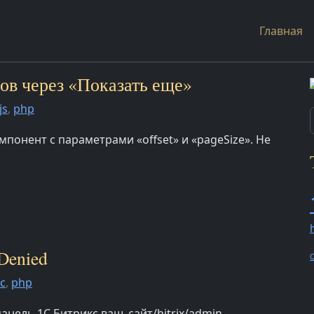
Главная
тов через «Показать еще»
js
,
php
понент с параметрами «offset» и «pageSize». Не
 Denied
O
с
,
php
анель 1С Битрикс ваш_сайт/bitrix/admin