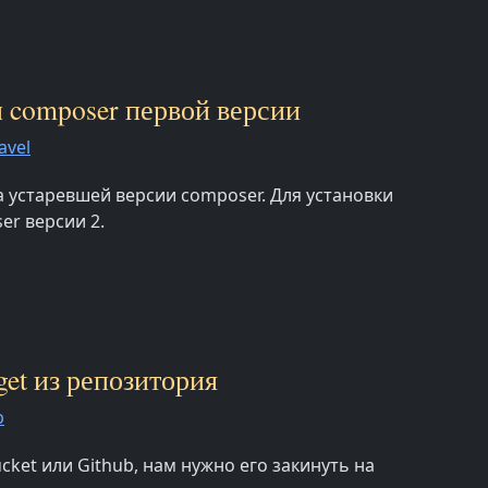
ли composer первой версии
avel
за устаревшей версии composer. Для установки
er версии 2.
get из репозитория
p
cket или Github, нам нужно его закинуть на