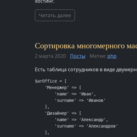
хостинг.
Читать далее
Сортировка многомерного мас
2 марта 2020
Посты
Метки:
php
Есть таблица сотрудников в виде двумер
$arOffice = [

    'Менеджер' => [

        'name' => 'Иван',

        'surname' => 'Иванов'

    ],

    'Дизайнер' => [

        'name' => 'Александр',

        'surname' => 'Александров'

    ],
