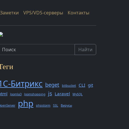
Заметки
VPS/VDS-серверы
Контакты
Найти
Теги
1С-Битрикс
beget
CLI
git
bitbucket
js
html
Laravel
Joomla3
Joomshopping
MySQL
php
penServer
phpstorm
SSL
Вирусы