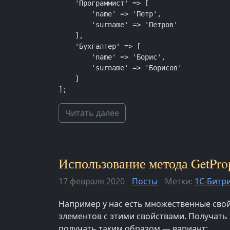
    'Программист' => [

        'name' => 'Петр',

        'surname' => 'Петров'

    ],

    'Бухгалтер' => [

        'name' => 'Борис',

        'surname' => 'Борисов'

    ]

];
Читать далее
Использование метода GetPrope
17 февраля 2020
Посты
Метки:
1С-Битр
Например у нас есть множественные свой
элементов с этими свойствами. Получать э
получать таким образом — вариант: