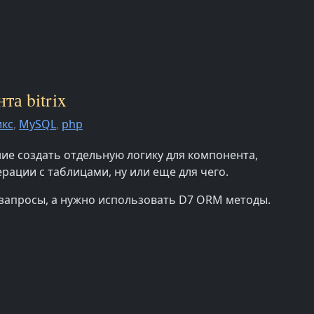
та bitrix
икс
,
MySQL
,
php
ие создать отдельную логику для компонента,
рации с таблицами, ну или еще для чего.
 запросы, а нужно использовать D7 ORM методы.