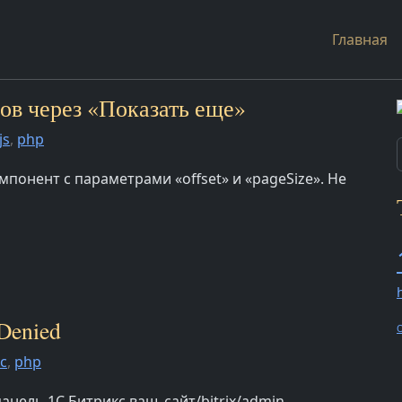
Главная
тов через «Показать еще»
js
,
php
понент с параметрами «offset» и «pageSize». Не
 Denied
O
с
,
php
анель 1С Битрикс ваш_сайт/bitrix/admin