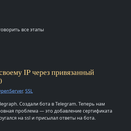
говорить все этапы
 своему IP через привязанный
0
penServer
,
SSL
legraph. Создали бота в Telegram. Теперь нам
сновная проблема — это добавление сертификата
угался на ssl и присылал ответы на бота.