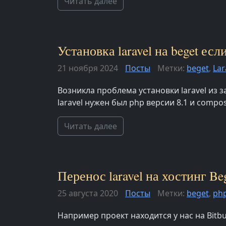
Читать далее
Установка laravel на beget ес
21 ноября 2024
Посты
Метки:
beget
,
Lar
Возникла проблема установки laravel из 
laravel нужен был php версии 8.1 и compos
Читать далее
Перенос laravel на хостинг Be
25 августа 2020
Посты
Метки:
beget
,
ph
Например проект находится у нас на Bitbu