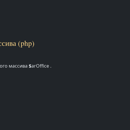
сива (php)
ного массива
$
arOffice .