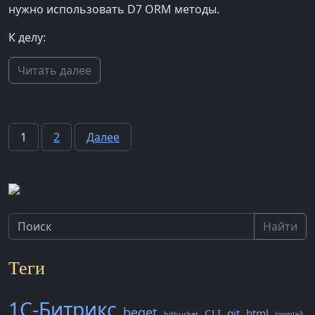
нужно использовать D7 ORM методы.
К делу:
Читать далее
Пагинация
1
2
Далее
записей
Найти
Теги
1С-Битрикс
beget
CLI
git
html
bitbucket
Joomla3