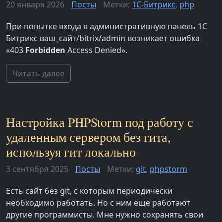
20 января 2026
Посты
Метки:
1С-Битрикс
,
php
При попытке входа в административную панель 1С
Битрикс ваш_сайт/bitrix/admin возникает ошибка
«403
Forbidden
Access Denied».
Читать далее
Настройка PHPStorm под работу с
удаленным сервером без гита,
используя гит локально
3 сентября 2025
Посты
Метки:
git
,
phpstorm
Есть сайт без git, с которым периодически
необходимо работать. Но с ним еще работают
другие программисты. Мне нужно сохранять свои