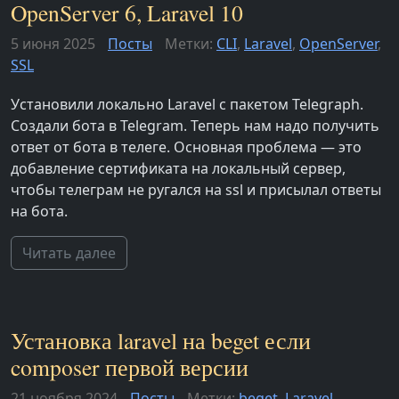
OpenServer 6, Laravel 10
5 июня 2025
Посты
Метки:
CLI
,
Laravel
,
OpenServer
,
SSL
Установили локально Laravel с пакетом Telegraph.
Создали бота в Telegram. Теперь нам надо получить
ответ от бота в телеге. Основная проблема — это
добавление сертификата на локальный сервер,
чтобы телеграм не ругался на ssl и присылал ответы
на бота.
Читать далее
Установка laravel на beget если
composer первой версии
21 ноября 2024
Посты
Метки:
beget
,
Laravel