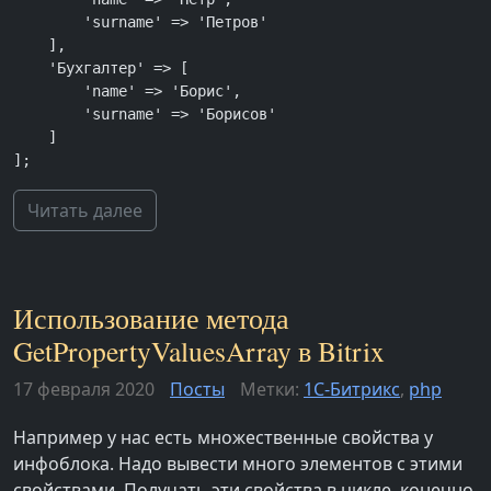
        'surname' => 'Петров'

    ],

    'Бухгалтер' => [

        'name' => 'Борис',

        'surname' => 'Борисов'

    ]

];
Читать далее
Использование метода
GetPropertyValuesArray в Bitrix
17 февраля 2020
Посты
Метки:
1С-Битрикс
,
php
Например у нас есть множественные свойства у
инфоблока. Надо вывести много элементов с этими
свойствами. Получать эти свойства в цикле, конечно