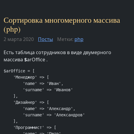
Сортировка многомерного массива
(php)
2 марта 2020
Посты
Метки:
php
Есть таблица сотрудников в виде двумерного
массива
$
arOffice .
$arOffice = [

    'Менеджер' => [

        'name' => 'Иван',

        'surname' => 'Иванов'

    ],

    'Дизайнер' => [

        'name' => 'Александр',

        'surname' => 'Александров'

    ],

    'Программист' => [

        'name' => 'Петр',
