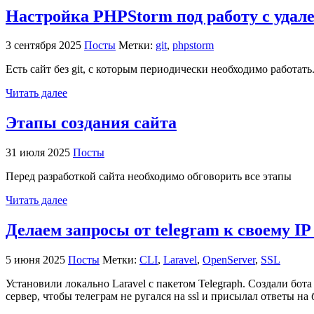
Настройка PHPStorm под работу с удале
3 сентября 2025
Посты
Метки:
git
,
phpstorm
Есть сайт без git, с которым периодически необходимо работат
Читать далее
Этапы создания сайта
31 июля 2025
Посты
Перед разработкой сайта необходимо обговорить все этапы
Читать далее
Делаем запросы от telegram к своему IP
5 июня 2025
Посты
Метки:
CLI
,
Laravel
,
OpenServer
,
SSL
Установили локально Laravel с пакетом Telegraph. Создали бот
сервер, чтобы телеграм не ругался на ssl и присылал ответы на 