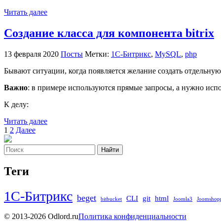
Читать далее
Создание класса для компонента bitrix
13 февраля 2020
Посты
Метки:
1С-Битрикс
,
MySQL
,
php
Бывают ситуации, когда появляется желание создать отдельную 
Важно
: в примере используются прямые запросы, а нужно ис
К делу:
Читать далее
Пагинация
1
2
Далее
записей
Найти
Теги
1С-Битрикс
beget
CLI
git
html
bitbucket
Joomla3
Joomshop
© 2013-2026 Odlord.ru
Политика конфиденциальности