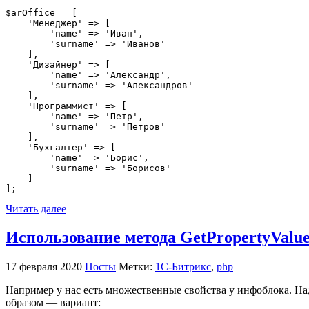
$arOffice = [

    'Менеджер' => [

        'name' => 'Иван',

        'surname' => 'Иванов'

    ],

    'Дизайнер' => [

        'name' => 'Александр',

        'surname' => 'Александров'

    ],

    'Программист' => [

        'name' => 'Петр',

        'surname' => 'Петров'

    ],

    'Бухгалтер' => [

        'name' => 'Борис',

        'surname' => 'Борисов'

    ]

];
Читать далее
Использование метода GetPropertyValues
17 февраля 2020
Посты
Метки:
1С-Битрикс
,
php
Например у нас есть множественные свойства у инфоблока. Над
образом — вариант: