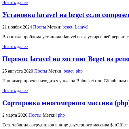
Читать далее
Установка laravel на beget если compos
21 ноября 2024
Посты
Метки:
beget
,
Laravel
Возникла проблема установки laravel из за устаревшей версии c
Читать далее
Перенос laravel на хостинг Beget из реп
25 августа 2020
Посты
Метки:
beget
,
php
Например проект находится у нас на Bitbucket или Github, нам 
Читать далее
Сортировка многомерного массива (php
2 марта 2020
Посты
Метки:
php
Есть таблица сотрудников в виде двумерного массива
$
arOffice 