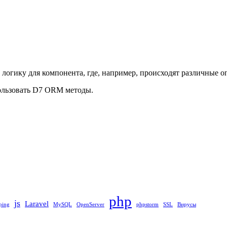
логику для компонента, где, например, происходят различные оп
пользовать D7 ORM методы.
php
js
Laravel
ping
MySQL
OpenServer
phpstorm
SSL
Вирусы