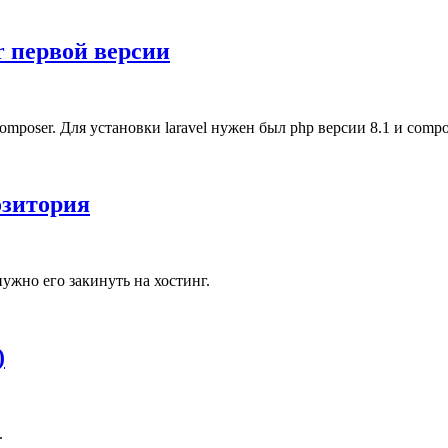
er первой версии
omposer. Для установки laravel нужен был php версии 8.1 и compo
озитория
нужно его закинуть на хостинг.
)
.