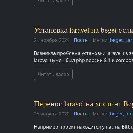
Читать далее
Установка laravel на beget ес
21 ноября 2024
Посты
Метки:
beget
,
Lar
Возникла проблема установки laravel из 
laravel нужен был php версии 8.1 и compos
Читать далее
Перенос laravel на хостинг Be
25 августа 2020
Посты
Метки:
beget
,
ph
Например проект находится у нас на Bitbu