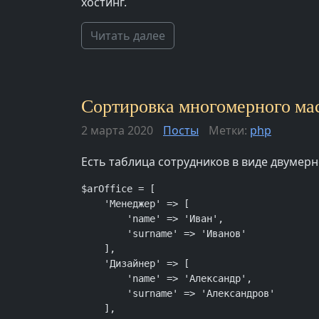
хостинг.
Читать далее
Сортировка многомерного мас
2 марта 2020
Посты
Метки:
php
Есть таблица сотрудников в виде двумер
$arOffice = [

    'Менеджер' => [

        'name' => 'Иван',

        'surname' => 'Иванов'

    ],

    'Дизайнер' => [

        'name' => 'Александр',

        'surname' => 'Александров'

    ],
