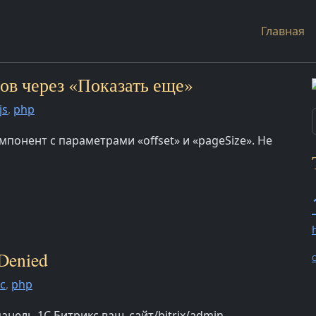
Главная
тов через «Показать еще»
js
,
php
понент с параметрами «offset» и «pageSize». Не
 Denied
O
с
,
php
анель 1С Битрикс ваш_сайт/bitrix/admin