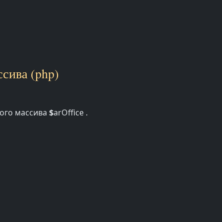
сива (php)
ного массива
$
arOffice .