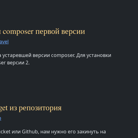
ли composer первой версии
avel
за устаревшей версии composer. Для установки
er версии 2.
get из репозитория
p
cket или Github, нам нужно его закинуть на