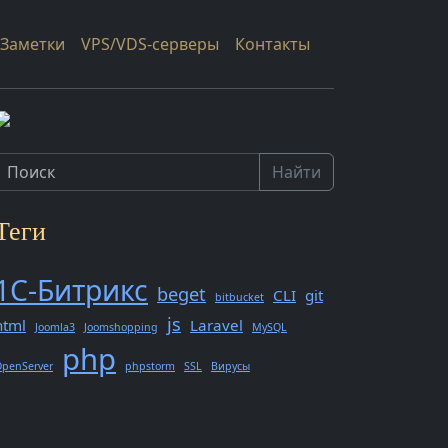
Заметки
VPS/VDS-серверы
Контакты
Найти
Теги
1С-Битрикс
beget
CLI
git
bitbucket
js
html
Laravel
Joomla3
Joomshopping
MySQL
php
penServer
phpstorm
SSL
Вирусы