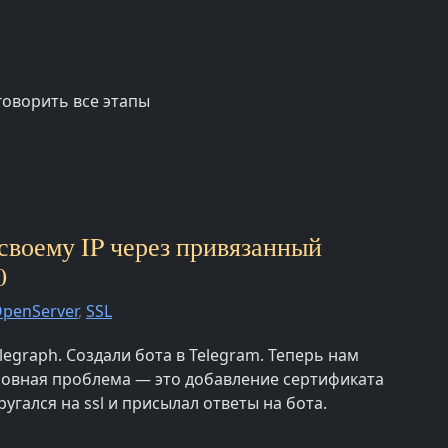
говорить все этапы
 своему IP через привязанный
0
penServer
,
SSL
legraph. Создали бота в Telegram. Теперь нам
сновная проблема — это добавление сертификата
угался на ssl и присылал ответы на бота.