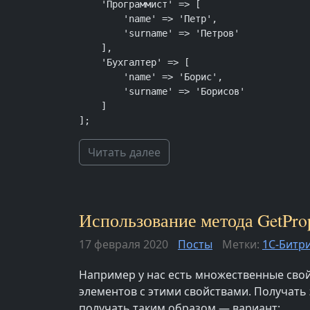
    'Программист' => [

        'name' => 'Петр',

        'surname' => 'Петров'

    ],

    'Бухгалтер' => [

        'name' => 'Борис',

        'surname' => 'Борисов'

    ]

];
Читать далее
Использование метода GetPrope
17 февраля 2020
Посты
Метки:
1С-Битр
Например у нас есть множественные свой
элементов с этими свойствами. Получать э
получать таким образом — вариант: