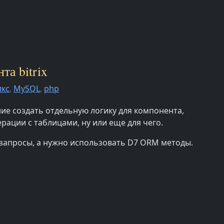
та bitrix
икс
,
MySQL
,
php
ие создать отдельную логику для компонента,
рации с таблицами, ну или еще для чего.
 запросы, а нужно использовать D7 ORM методы.