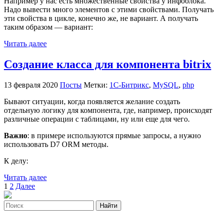
Например у нас есть множественные свойства у инфоблока.
Надо вывести много элементов с этими свойствами. Получать
эти свойства в цикле, конечно же, не вариант. А получать
таким образом — вариант:
Читать далее
Создание класса для компонента bitrix
13 февраля 2020
Посты
Метки:
1С-Битрикс
,
MySQL
,
php
Бывают ситуации, когда появляется желание создать
отдельную логику для компонента, где, например, происходят
различные операции с таблицами, ну или еще для чего.
Важно
: в примере используются прямые запросы, а нужно
использовать D7 ORM методы.
К делу:
Читать далее
Пагинация
1
2
Далее
записей
Найти