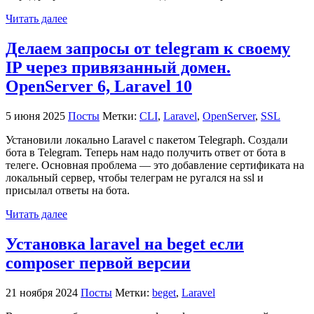
Читать далее
Делаем запросы от telegram к своему
IP через привязанный домен.
OpenServer 6, Laravel 10
5 июня 2025
Посты
Метки:
CLI
,
Laravel
,
OpenServer
,
SSL
Установили локально Laravel с пакетом Telegraph. Создали
бота в Telegram. Теперь нам надо получить ответ от бота в
телеге. Основная проблема — это добавление сертификата на
локальный сервер, чтобы телеграм не ругался на ssl и
присылал ответы на бота.
Читать далее
Установка laravel на beget если
composer первой версии
21 ноября 2024
Посты
Метки:
beget
,
Laravel