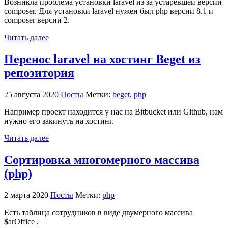
Возникла проблема установки laravel из за устаревшей версии
composer. Для установки laravel нужен был php версии 8.1 и
composer версии 2.
Читать далее
Перенос laravel на хостинг Beget из
репозитория
25 августа 2020
Посты
Метки:
beget
,
php
Например проект находится у нас на Bitbucket или Github, нам
нужно его закинуть на хостинг.
Читать далее
Сортировка многомерного массива
(php)
2 марта 2020
Посты
Метки:
php
Есть таблица сотрудников в виде двумерного массива
$
arOffice .