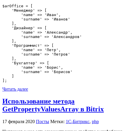
$arOffice = [

    'Менеджер' => [

        'name' => 'Иван',

        'surname' => 'Иванов'

    ],

    'Дизайнер' => [

        'name' => 'Александр',

        'surname' => 'Александров'

    ],

    'Программист' => [

        'name' => 'Петр',

        'surname' => 'Петров'

    ],

    'Бухгалтер' => [

        'name' => 'Борис',

        'surname' => 'Борисов'

    ]

];
Читать далее
Использование метода
GetPropertyValuesArray в Bitrix
17 февраля 2020
Посты
Метки:
1С-Битрикс
,
php